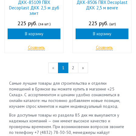
ДКК-85109 ПВХ
ДКК-8506 ПВХ Decoplast
Decoplast ДКК 2,5 м дуб
ДКК 2,5 м венге
элит
225 руб.
225 руб.
(за шт.)
(шт)
В корзину
В корзину
Сравнить
Сравнить
«
1
2
»
Самые лучшие товары для строительства и отделки
помещений в Брянске вы можете купить в магазине «25
Склад». С ассортиментом и ценами удобно ознакомиться в
онлайн-каталоге: мы постоянно добавляем новые позиции,
изучаем спрос клиентов и ищем индивидуальный подход.
Все доступные товары из раздела 85 дкк мк выкупаются у
надежных компаний — они имеют высокое качество и
проверены временем. При возникновении вопросов звоните
по телефону +7 (4832) 78-30-50, менеджеры найдут