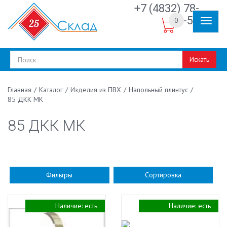
+7 (4832) 78-
30-50
0
Искать
/
Каталог
/
Изделия из ПВХ
/
Напольный плинтус
/
Главная
85 ДКК МК
85 ДКК МК
Фильтры
Сортировка
Наличие:
есть
Наличие:
есть