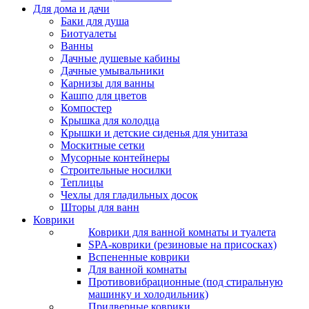
Для дома и дачи
Баки для душа
Биотуалеты
Ванны
Дачные душевые кабины
Дачные умывальники
Карнизы для ванны
Кашпо для цветов
Компостер
Крышка для колодца
Крышки и детские сиденья для унитаза
Москитные сетки
Мусорные контейнеры
Строительные носилки
Теплицы
Чехлы для гладильных досок
Шторы для ванн
Коврики
Коврики для ванной комнаты и туалета
SPA-коврики (резиновые на присосках)
Вспененные коврики
Для ванной комнаты
Противовибрационные (под стиральную
машинку и холодильник)
Придверные коврики