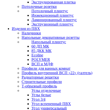
Экструдированная плитка
Потолочные розетки
Потолочный плинтус
Инжекционный плинтус
Ламинированный плинтус
Экструзионный плинтус
Изделия из ПВХ
Наличники
Напольные декоративные розетты
Напольный плинтус
60 ДП МК
85 ДКК МК
Ecoline
POLYMER
ВСП и МДФ
Профили для ванных комнат
Профиль внутренний ВСП «22» (галтель)
Радиаторные решетки
Строительные профили
Т-образный профиль
Углы отделочные
Углы белые
Угол 3/4
Угол вспененный ПВХ
Угол универсальный