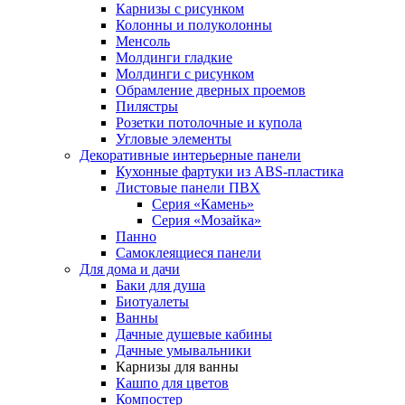
Карнизы с рисунком
Колонны и полуколонны
Менсоль
Молдинги гладкие
Молдинги с рисунком
Обрамление дверных проемов
Пилястры
Розетки потолочные и купола
Угловые элементы
Декоративные интерьерные панели
Кухонные фартуки из ABS-пластика
Листовые панели ПВХ
Серия «Камень»
Серия «Мозайка»
Панно
Самоклеящиеся панели
Для дома и дачи
Баки для душа
Биотуалеты
Ванны
Дачные душевые кабины
Дачные умывальники
Карнизы для ванны
Кашпо для цветов
Компостер