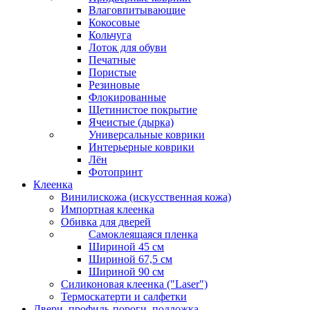
Влаговпитывающие
Кокосовые
Кольчуга
Лоток для обуви
Печатные
Пористые
Резиновые
Флокированные
Щетинистое покрытие
Ячеистые (дырка)
Универсальные коврики
Интерьерные коврики
Лён
Фотопринт
Клеенка
Винилискожа (искусственная кожа)
Импортная клеенка
Обивка для дверей
Самоклеящаяся пленка
Шириной 45 см
Шириной 67,5 см
Шириной 90 см
Силиконовая клеенка ("Laser")
Термоскатерти и салфетки
Двери, профиль-пороги, подложка