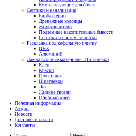
Комплектующие для бочек
Септики и канализация
Биобактерии
Дренажные колодцы
Жироуловители
Подземные накопительные ёмкости
Септики и система очистки
Раскладка под кафельную плитку
ПВХ
Алюминий
Лакокрасочные материалы. Шпатлевки
Клеи
Краски
Грунтовки
Шпатлевки
Лак
Жидкие гвозди
Обойный клей
Полезная информация
Акции
Новости
Доставка и оплата
Контакты
Искать