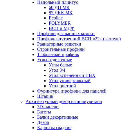
Напольный плинтус
60 ДП МК
85 ДКК МК
Ecoline
POLYMER
ВСП и МДФ
Профили для ванных комнат
Профиль внутренний ВСП «22» (галтель)
Радиаторные решетки
Строительные профили
Т-образный профиль
Углы отделочные
Углы белые
Угол 3/4
Угол вспененный ПВХ
Угол универсальный
Угол цветной
Фурнитура (профили) для панелей
Штапик
Архитектурный декор из полиуретана
3D-панели
Багеты
Балки декоративные
Декор
Карнизы гладкие