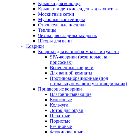
Крышка для колодца
Крышки и детские сиденья для унитаза
Москитные сетки
Мусорные контейнеры
Строительные носилки
Теплицы
Чехлы для гладильных досок
Шторы для ванн
Коврики
Коврики для ванной комнаты и туалета
SPA-коврики (резиновые на
присосках)
Вспененные коврики
Для ванной комнаты
Противовибрационные (под
стиральную машинку и холодильник)
Придверные коврики
Влаговпитывающие
Кокосовые
Кольчуга
Лоток для обуви
Печатные
Пористые
Резиновые
Флокированные