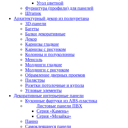
Угол цветной
Фурнитура (профили) для панелей
Штапик
Архитектурный декор из полиуретана
3D-панели
Багеты
Балки декоративные
Декор
Карнизы гладкие
Карнизы с рисунком
Колонны и полуколонны
Менсоль
Молдинги гладкие
Молдинги с рисунком
Обрамление дверных проемов
Пилястры
Розетки потолочные и купола
Угловые элементы
Декоративные интерьерные панели
Кухонные фартуки из ABS-пластика
Листовые панели ПВХ
Серия «Камень»
Серия «Мозайка»
Панно
Самоклеящиеся панели