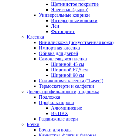
Щетинистое покрытие
Ячеистые (дырка)
Универсальные коврики
Интерьерные коврики
Лён
Фотопринт
Клеенка
Винилискожа (искусственная кожа)
Импортная клеенка
Обивка для дверей
Самоклеящаяся пленка
Шириной 45 см
Шириной 67,5 см
Шириной 90 см
Силиконовая клеенка ("Laser")
Термоскатерти и салфетки
Двери, профиль-пороги, подложка
Подложка
Профиль-пороги
Алюминиевые
Из ПВХ
Раздвижные двери
Бочки
Бочки для воды
Канистры, фляги и бидоны