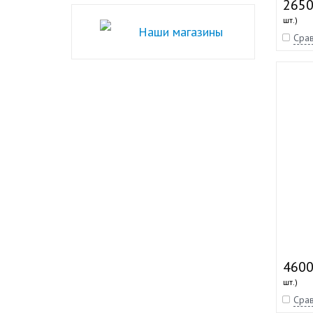
2650
шт.)
Наши магазины
Срав
4600
шт.)
Срав