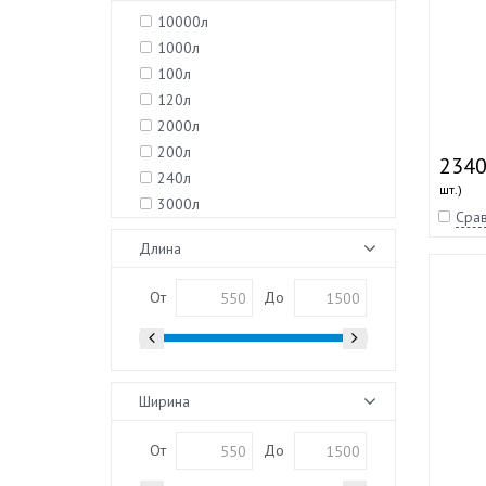
10000л
1000л
100л
120л
2000л
200л
2340
240л
шт.)
3000л
Срав
300л
Длина
4000л
400л
От
До
5000л
500л
50л
600л
Ширина
750л
75л
От
До