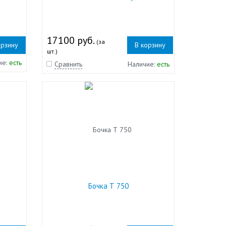
17100 руб.
(за
орзину
В корзину
шт.)
ие:
есть
Сравнить
Наличие:
есть
Бочка Т 750