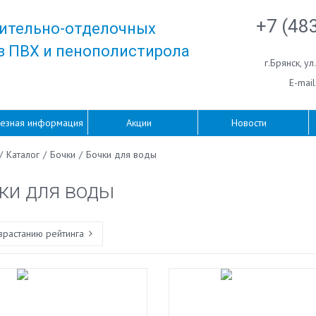
+7 (48
ительно-отделочных
з ПВХ и пенополистирола
г.Брянск
,
ул
E-mail
езная информация
Акции
Новости
/
Каталог
/
Бочки
/
Бочки для воды
ки для воды
зрастанию рейтинга