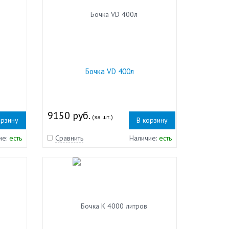
Бочка VD 400л
9150 руб.
(за шт.)
орзину
В корзину
ие:
есть
Сравнить
Наличие:
есть