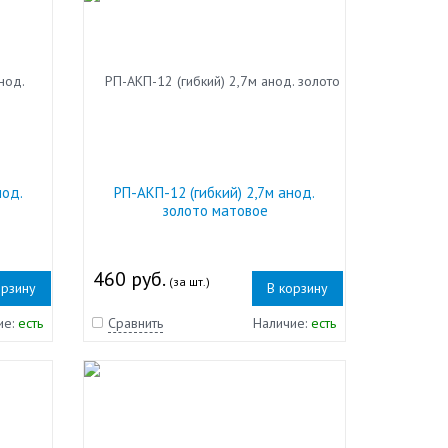
нод.
РП-АКП-12 (гибкий) 2,7м анод.
золото матовое
460 руб.
(за шт.)
орзину
В корзину
ие:
есть
Сравнить
Наличие:
есть