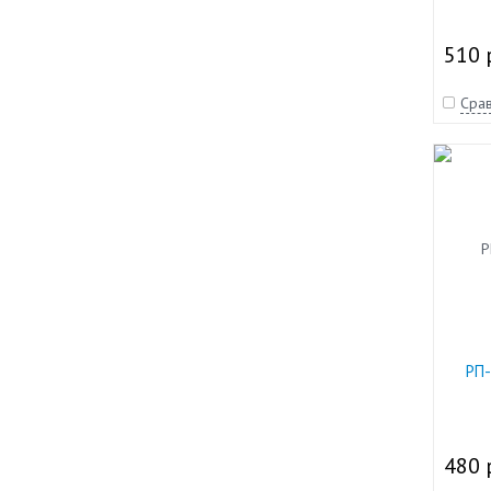
510 
Срав
РП-
480 