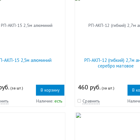
П-АКП-15 2,5м алюминий
РП-АКП-12 (гибкий) 2,7м а
серебро матовое
руб.
460 руб.
(за шт.)
(за шт.)
В корзину
В к
нить
Наличие:
есть
Сравнить
Налич