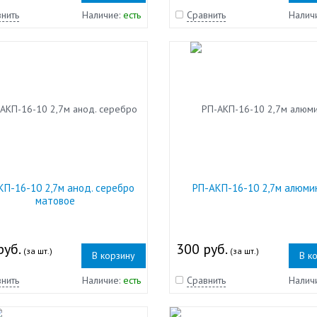
нить
Наличие:
есть
Сравнить
Налич
КП-16-10 2,7м анод. серебро
РП-АКП-16-10 2,7м алюми
матовое
руб.
300 руб.
(за шт.)
(за шт.)
В корзину
В к
нить
Наличие:
есть
Сравнить
Налич