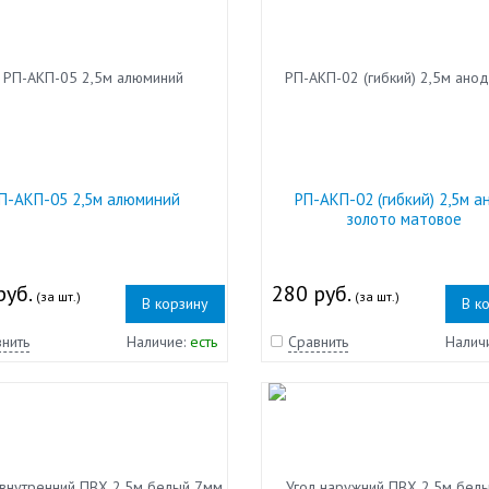
П-АКП-05 2,5м алюминий
РП-АКП-02 (гибкий) 2,5м а
золото матовое
руб.
280 руб.
(за шт.)
(за шт.)
В корзину
В к
нить
Наличие:
есть
Сравнить
Налич