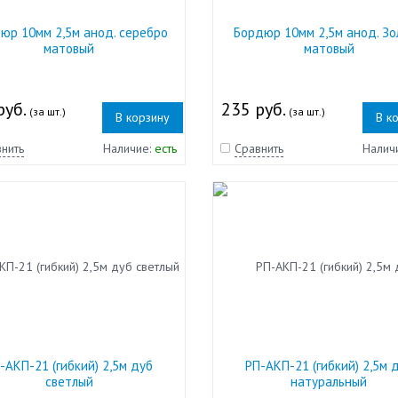
юр 10мм 2,5м анод. серебро
Бордюр 10мм 2,5м анод. Зо
матовый
матовый
руб.
235 руб.
(за шт.)
(за шт.)
В корзину
В к
нить
Наличие:
есть
Сравнить
Налич
-АКП-21 (гибкий) 2,5м дуб
РП-АКП-21 (гибкий) 2,5м 
светлый
натуральный