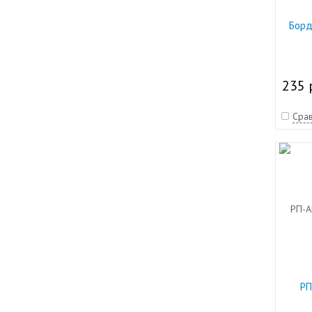
Борд
235 
Срав
РП