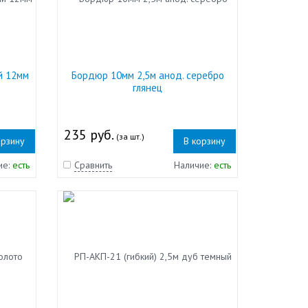
й 12мм
Бордюр 10мм 2,5м анод. серебро
глянец
235 руб.
(за шт.)
орзину
В корзину
ие:
есть
Сравнить
Наличие:
есть