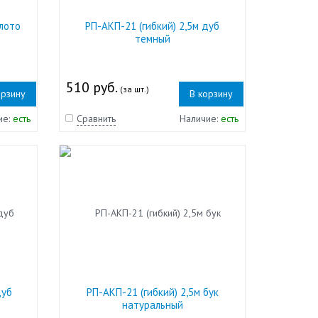
лото
РП-АКП-21 (гибкий) 2,5м дуб
темный
510 руб.
(за шт.)
орзину
В корзину
ие:
есть
Сравнить
Наличие:
есть
дуб
РП-АКП-21 (гибкий) 2,5м бук
натуральный