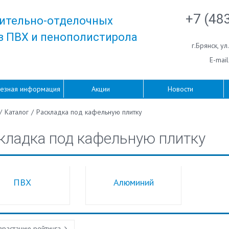
+7 (48
ительно-отделочных
з ПВХ и пенополистирола
г.Брянск
,
ул
E-mail
езная информация
Акции
Новости
/
Каталог
/
Раскладка под кафельную плитку
кладка под кафельную плитку
ПВХ
Алюминий
зрастанию рейтинга