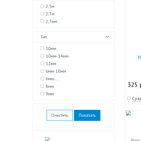
2,5м
2,7м
2,7мм
Тип
10мм
10мм-14мм
Р
12мм
6мм-10мм
6мм-…
325 
8мм
9мм
Срав
Очистить