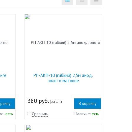
енге
РП-АКП-10 (гибкий) 2,5м анод.
золото матовое
380 руб.
(за шт.)
орзину
В корзину
ие:
есть
Сравнить
Наличие:
есть