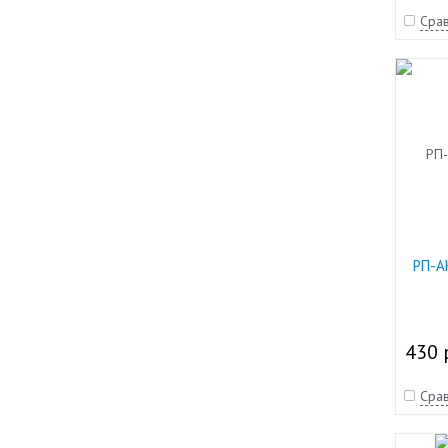
Срав
РП-А
430 
Срав