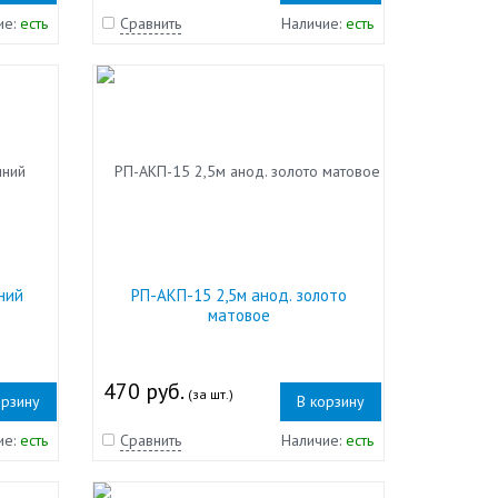
ие:
есть
Сравнить
Наличие:
есть
ний
РП-АКП-15 2,5м анод. золото
матовое
470 руб.
(за шт.)
орзину
В корзину
ие:
есть
Сравнить
Наличие:
есть