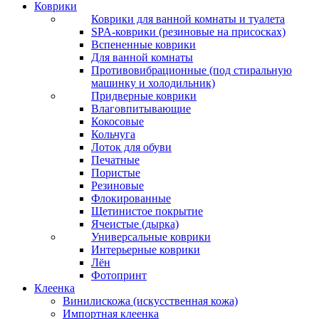
Коврики
Коврики для ванной комнаты и туалета
SPA-коврики (резиновые на присосках)
Вспененные коврики
Для ванной комнаты
Противовибрационные (под стиральную
машинку и холодильник)
Придверные коврики
Влаговпитывающие
Кокосовые
Кольчуга
Лоток для обуви
Печатные
Пористые
Резиновые
Флокированные
Щетинистое покрытие
Ячеистые (дырка)
Универсальные коврики
Интерьерные коврики
Лён
Фотопринт
Клеенка
Винилискожа (искусственная кожа)
Импортная клеенка