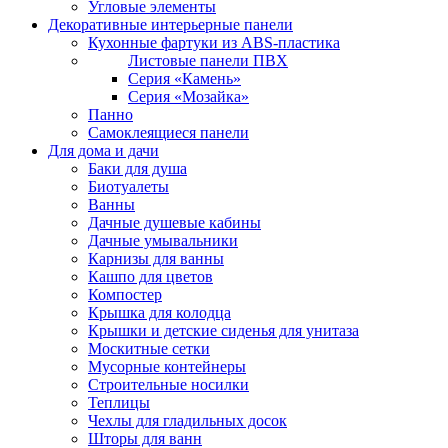
Угловые элементы
Декоративные интерьерные панели
Кухонные фартуки из ABS-пластика
Листовые панели ПВХ
Серия «Камень»
Серия «Мозайка»
Панно
Самоклеящиеся панели
Для дома и дачи
Баки для душа
Биотуалеты
Ванны
Дачные душевые кабины
Дачные умывальники
Карнизы для ванны
Кашпо для цветов
Компостер
Крышка для колодца
Крышки и детские сиденья для унитаза
Москитные сетки
Мусорные контейнеры
Строительные носилки
Теплицы
Чехлы для гладильных досок
Шторы для ванн