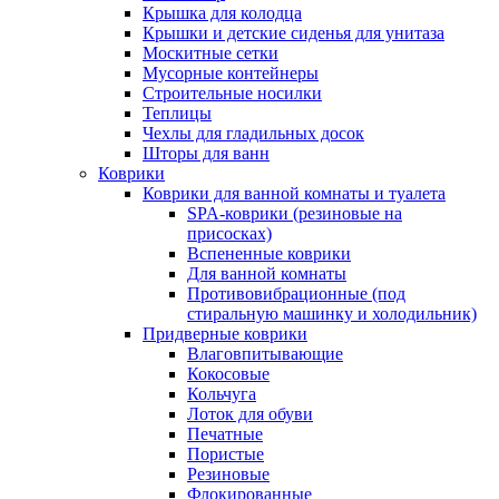
Крышка для колодца
Крышки и детские сиденья для унитаза
Москитные сетки
Мусорные контейнеры
Строительные носилки
Теплицы
Чехлы для гладильных досок
Шторы для ванн
Коврики
Коврики для ванной комнаты и туалета
SPA-коврики (резиновые на
присосках)
Вспененные коврики
Для ванной комнаты
Противовибрационные (под
стиральную машинку и холодильник)
Придверные коврики
Влаговпитывающие
Кокосовые
Кольчуга
Лоток для обуви
Печатные
Пористые
Резиновые
Флокированные