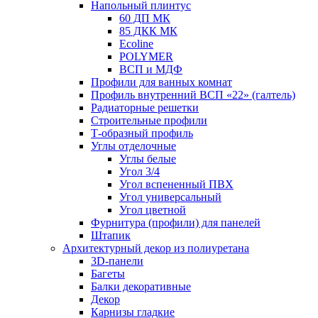
Напольный плинтус
60 ДП МК
85 ДКК МК
Ecoline
POLYMER
ВСП и МДФ
Профили для ванных комнат
Профиль внутренний ВСП «22» (галтель)
Радиаторные решетки
Строительные профили
Т-образный профиль
Углы отделочные
Углы белые
Угол 3/4
Угол вспененный ПВХ
Угол универсальный
Угол цветной
Фурнитура (профили) для панелей
Штапик
Архитектурный декор из полиуретана
3D-панели
Багеты
Балки декоративные
Декор
Карнизы гладкие