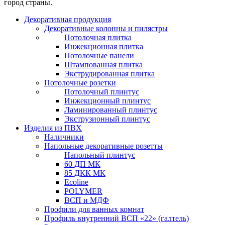
город страны.
Декоративная продукция
Декоративные колонны и пилястры
Потолочная плитка
Инжекционная плитка
Потолочные панели
Штампованная плитка
Экструдированная плитка
Потолочные розетки
Потолочный плинтус
Инжекционный плинтус
Ламинированный плинтус
Экструзионный плинтус
Изделия из ПВХ
Наличники
Напольные декоративные розетты
Напольный плинтус
60 ДП МК
85 ДКК МК
Ecoline
POLYMER
ВСП и МДФ
Профили для ванных комнат
Профиль внутренний ВСП «22» (галтель)