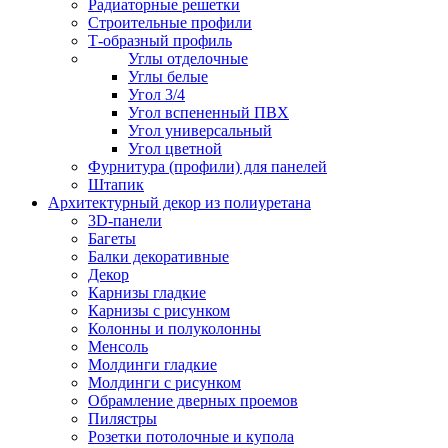
Радиаторные решетки
Строительные профили
Т-образный профиль
Углы отделочные
Углы белые
Угол 3/4
Угол вспененный ПВХ
Угол универсальный
Угол цветной
Фурнитура (профили) для панелей
Штапик
Архитектурный декор из полиуретана
3D-панели
Багеты
Балки декоративные
Декор
Карнизы гладкие
Карнизы с рисунком
Колонны и полуколонны
Менсоль
Молдинги гладкие
Молдинги с рисунком
Обрамление дверных проемов
Пилястры
Розетки потолочные и купола