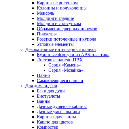
Карнизы с рисунком
Колонны и полуколонны
Менсоль
Молдинги гладкие
Молдинги с рисунком
Обрамление дверных проемов
Пилястры
Розетки потолочные и купола
Угловые элементы
Декоративные интерьерные панели
Кухонные фартуки из ABS-пластика
Листовые панели ПВХ
Серия «Камень»
Серия «Мозайка»
Панно
Самоклеящиеся панели
Для дома и дачи
Баки для душа
Биотуалеты
Ванны
Дачные душевые кабины
Дачные умывальники
Карнизы для ванны
Кашпо для цветов
Компостер