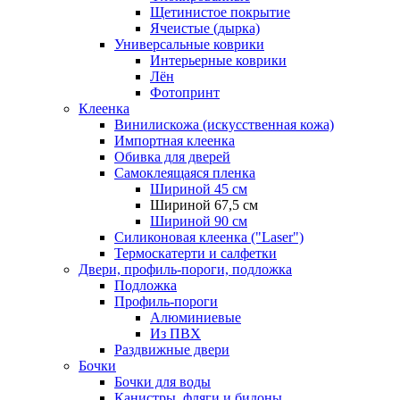
Щетинистое покрытие
Ячеистые (дырка)
Универсальные коврики
Интерьерные коврики
Лён
Фотопринт
Клеенка
Винилискожа (искусственная кожа)
Импортная клеенка
Обивка для дверей
Самоклеящаяся пленка
Шириной 45 см
Шириной 67,5 см
Шириной 90 см
Силиконовая клеенка ("Laser")
Термоскатерти и салфетки
Двери, профиль-пороги, подложка
Подложка
Профиль-пороги
Алюминиевые
Из ПВХ
Раздвижные двери
Бочки
Бочки для воды
Канистры, фляги и бидоны