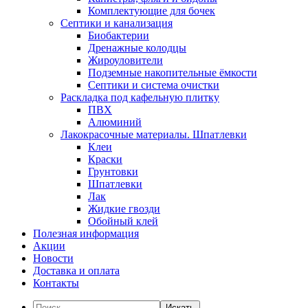
Комплектующие для бочек
Септики и канализация
Биобактерии
Дренажные колодцы
Жироуловители
Подземные накопительные ёмкости
Септики и система очистки
Раскладка под кафельную плитку
ПВХ
Алюминий
Лакокрасочные материалы. Шпатлевки
Клеи
Краски
Грунтовки
Шпатлевки
Лак
Жидкие гвозди
Обойный клей
Полезная информация
Акции
Новости
Доставка и оплата
Контакты
Искать