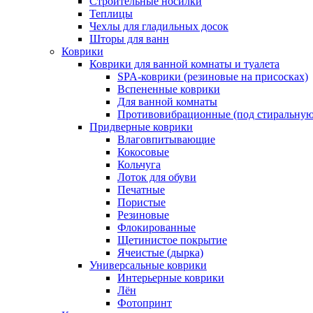
Строительные носилки
Теплицы
Чехлы для гладильных досок
Шторы для ванн
Коврики
Коврики для ванной комнаты и туалета
SPA-коврики (резиновые на присосках)
Вспененные коврики
Для ванной комнаты
Противовибрационные (под стиральную
Придверные коврики
Влаговпитывающие
Кокосовые
Кольчуга
Лоток для обуви
Печатные
Пористые
Резиновые
Флокированные
Щетинистое покрытие
Ячеистые (дырка)
Универсальные коврики
Интерьерные коврики
Лён
Фотопринт