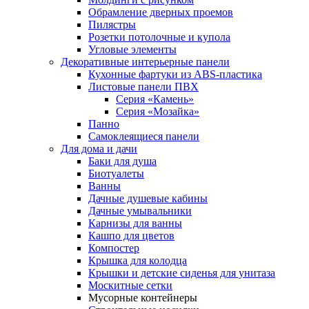
Обрамление дверных проемов
Пилястры
Розетки потолочные и купола
Угловые элементы
Декоративные интерьерные панели
Кухонные фартуки из ABS-пластика
Листовые панели ПВХ
Серия «Камень»
Серия «Мозайка»
Панно
Самоклеящиеся панели
Для дома и дачи
Баки для душа
Биотуалеты
Ванны
Дачные душевые кабины
Дачные умывальники
Карнизы для ванны
Кашпо для цветов
Компостер
Крышка для колодца
Крышки и детские сиденья для унитаза
Москитные сетки
Мусорные контейнеры