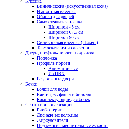
Клеенка
Винилискожа (искусственная кожа)
Импортная клеенка
Обивка для дверей
Самоклеящаяся пленка
Шириной 45 см
Шириной 67,5 см
Шириной 90 см
Силиконовая клеенка ("Laser")
Термоскатерти и салфетки
Двери, профиль-пороги, подложка
Подложка
Профиль-пороги
Алюминиевые
Из ПВХ
Раздвижные двери
Бочки
Бочки для воды
Канистры, фляги и бидоны
Комплектующие для бочек
Септики и канализация
Биобактерии
Дренажные колодцы
Жироуловители
Подземные накопительные ёмкости