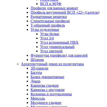
ВСП и МДФ
Профили для ванных комнат
Профиль внутренний ВСП «22» (галтель)
Радиаторные решетки
Строительные профили
Т-образный профиль
Углы отделочные
Углы белые
Угол 3/4
Угол вспененный ПВХ
Угол универсальный
Угол цветной
Фурнитура (профили) для панелей
Штапик
Архитектурный декор из полиуретана
3D-панели
Багеты
Балки декоративные
Декор
Карнизы гладкие
Карнизы с рисунком
Колонны и полуколонны
Менсоль
Молдинги гладкие
Молдинги с рисунком