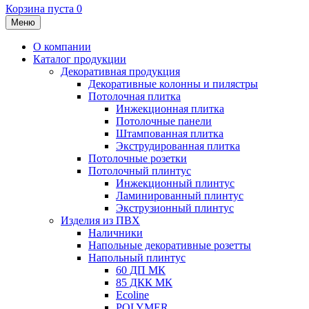
Корзина пуста
0
Меню
О компании
Каталог продукции
Декоративная продукция
Декоративные колонны и пилястры
Потолочная плитка
Инжекционная плитка
Потолочные панели
Штампованная плитка
Экструдированная плитка
Потолочные розетки
Потолочный плинтус
Инжекционный плинтус
Ламинированный плинтус
Экструзионный плинтус
Изделия из ПВХ
Наличники
Напольные декоративные розетты
Напольный плинтус
60 ДП МК
85 ДКК МК
Ecoline
POLYMER