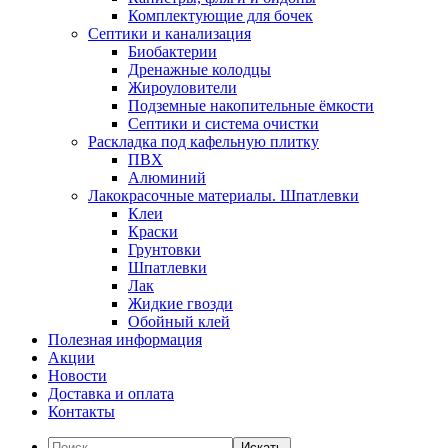
Комплектующие для бочек
Септики и канализация
Биобактерии
Дренажные колодцы
Жироуловители
Подземные накопительные ёмкости
Септики и система очистки
Раскладка под кафельную плитку
ПВХ
Алюминий
Лакокрасочные материалы. Шпатлевки
Клеи
Краски
Грунтовки
Шпатлевки
Лак
Жидкие гвозди
Обойный клей
Полезная информация
Акции
Новости
Доставка и оплата
Контакты
Искать