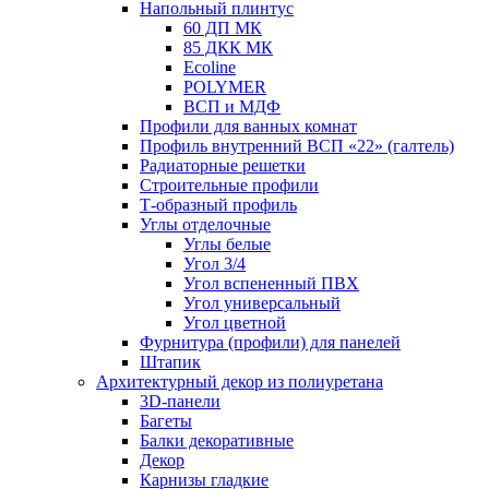
Напольный плинтус
60 ДП МК
85 ДКК МК
Ecoline
POLYMER
ВСП и МДФ
Профили для ванных комнат
Профиль внутренний ВСП «22» (галтель)
Радиаторные решетки
Строительные профили
Т-образный профиль
Углы отделочные
Углы белые
Угол 3/4
Угол вспененный ПВХ
Угол универсальный
Угол цветной
Фурнитура (профили) для панелей
Штапик
Архитектурный декор из полиуретана
3D-панели
Багеты
Балки декоративные
Декор
Карнизы гладкие