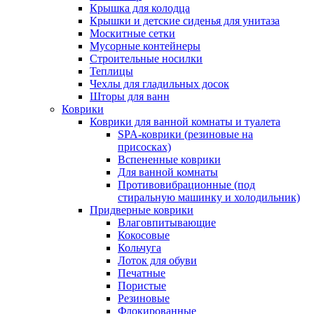
Крышка для колодца
Крышки и детские сиденья для унитаза
Москитные сетки
Мусорные контейнеры
Строительные носилки
Теплицы
Чехлы для гладильных досок
Шторы для ванн
Коврики
Коврики для ванной комнаты и туалета
SPA-коврики (резиновые на
присосках)
Вспененные коврики
Для ванной комнаты
Противовибрационные (под
стиральную машинку и холодильник)
Придверные коврики
Влаговпитывающие
Кокосовые
Кольчуга
Лоток для обуви
Печатные
Пористые
Резиновые
Флокированные