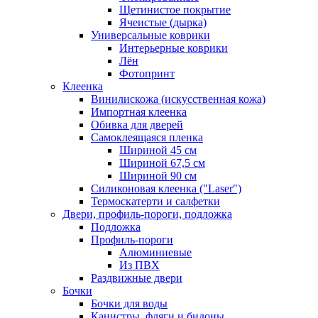
Щетинистое покрытие
Ячеистые (дырка)
Универсальные коврики
Интерьерные коврики
Лён
Фотопринт
Клеенка
Винилискожа (искусственная кожа)
Импортная клеенка
Обивка для дверей
Самоклеящаяся пленка
Шириной 45 см
Шириной 67,5 см
Шириной 90 см
Силиконовая клеенка ("Laser")
Термоскатерти и салфетки
Двери, профиль-пороги, подложка
Подложка
Профиль-пороги
Алюминиевые
Из ПВХ
Раздвижные двери
Бочки
Бочки для воды
Канистры, фляги и бидоны