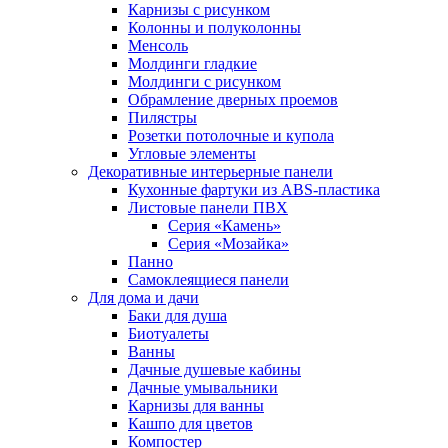
Карнизы с рисунком
Колонны и полуколонны
Менсоль
Молдинги гладкие
Молдинги с рисунком
Обрамление дверных проемов
Пилястры
Розетки потолочные и купола
Угловые элементы
Декоративные интерьерные панели
Кухонные фартуки из ABS-пластика
Листовые панели ПВХ
Серия «Камень»
Серия «Мозайка»
Панно
Самоклеящиеся панели
Для дома и дачи
Баки для душа
Биотуалеты
Ванны
Дачные душевые кабины
Дачные умывальники
Карнизы для ванны
Кашпо для цветов
Компостер