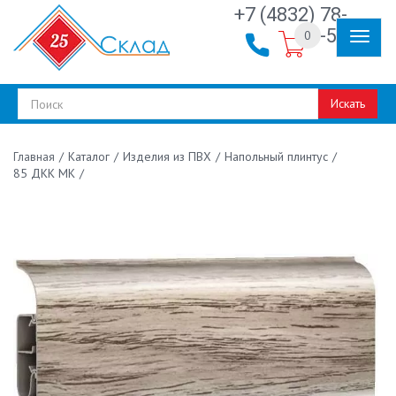
+7 (4832) 78-
30-50
0
Искать
/
Каталог
/
Изделия из ПВХ
/
Напольный плинтус
/
Главная
85 ДКК МК
/