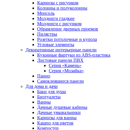
Карнизы с рисунком
Колонны и полуколонны
Менсоль
Молдинги гладкие
Молдинги с рисунком
Обрамление дверных проемов
Пилястры
Розетки потолочные и купола
Угловые элементы
Декоративные интерьерные панели
Кухонные фартуки из ABS-пластика
Листовые панели ПВХ
Серия «Камень»
Серия «Мозайка»
Панно
Самоклеящиеся панели
Для дома и дачи
Баки для душа
Биотуалеты
Ванны
Дачные душевые кабины
Дачные умывальники
Карнизы для ванны
Кашпо для цветов
Компостер