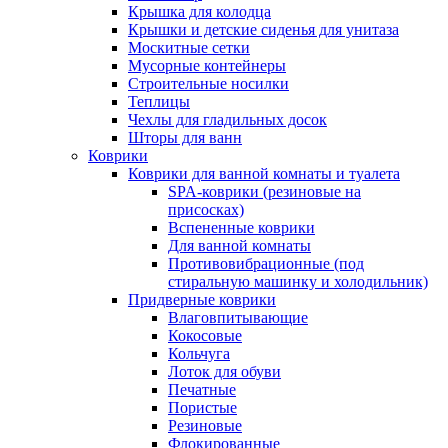
Крышка для колодца
Крышки и детские сиденья для унитаза
Москитные сетки
Мусорные контейнеры
Строительные носилки
Теплицы
Чехлы для гладильных досок
Шторы для ванн
Коврики
Коврики для ванной комнаты и туалета
SPA-коврики (резиновые на
присосках)
Вспененные коврики
Для ванной комнаты
Противовибрационные (под
стиральную машинку и холодильник)
Придверные коврики
Влаговпитывающие
Кокосовые
Кольчуга
Лоток для обуви
Печатные
Пористые
Резиновые
Флокированные