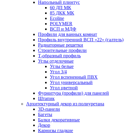
Напольный плинтус
60 ДП МК
85 ДКК МК
Ecoline
POLYMER
ВСП и МДФ
Профили для ванных комнат
Профиль внутренний ВСП «22» (галтель)
Радиаторные решетки
Строительные профили
Т-образный профиль
Углы отделочные
Углы белые
Угол 3/4
Угол вспененный ПВХ
Угол универсальный
Угол цветной
Фурнитура (профили) для панелей
Штапик
Архитектурный декор из полиуретана
3D-панели
Багеты
Балки декоративные
Декор
Карнизы гладкие