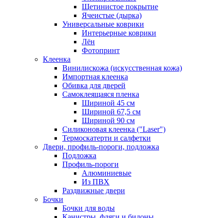
Щетинистое покрытие
Ячеистые (дырка)
Универсальные коврики
Интерьерные коврики
Лён
Фотопринт
Клеенка
Винилискожа (искусственная кожа)
Импортная клеенка
Обивка для дверей
Самоклеящаяся пленка
Шириной 45 см
Шириной 67,5 см
Шириной 90 см
Силиконовая клеенка ("Laser")
Термоскатерти и салфетки
Двери, профиль-пороги, подложка
Подложка
Профиль-пороги
Алюминиевые
Из ПВХ
Раздвижные двери
Бочки
Бочки для воды
Канистры, фляги и бидоны