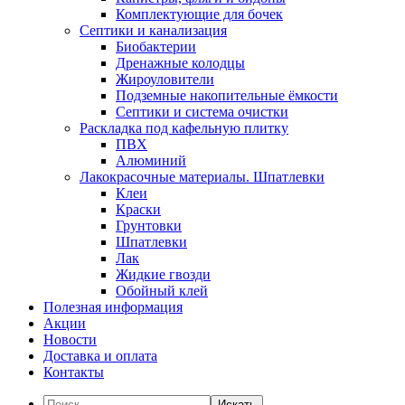
Комплектующие для бочек
Септики и канализация
Биобактерии
Дренажные колодцы
Жироуловители
Подземные накопительные ёмкости
Септики и система очистки
Раскладка под кафельную плитку
ПВХ
Алюминий
Лакокрасочные материалы. Шпатлевки
Клеи
Краски
Грунтовки
Шпатлевки
Лак
Жидкие гвозди
Обойный клей
Полезная информация
Акции
Новости
Доставка и оплата
Контакты
Искать