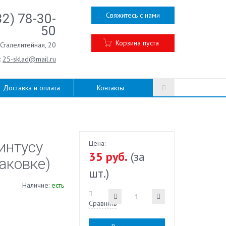
Свяжитесь с нами
32) 78-30-
50
Корзина пуста
.Сталелитейная, 20
:
25-sklad@mail.ru
Доставка и оплата
Контакты
интусу
Цена:
35 руб.
(за
аковке)
шт.)
Наличие:
есть
Сравнить