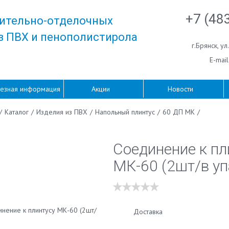
+7 (48
ительно-отделочных
з ПВХ и пенополистирола
г.Брянск
,
ул
E-mail
езная информация
Акции
Новости
/
Каталог
/
Изделия из ПВХ
/
Напольный плинтус
/
60 ДП МК
/
Соединение к пл
МК-60 (2шт/в уп
Доставка