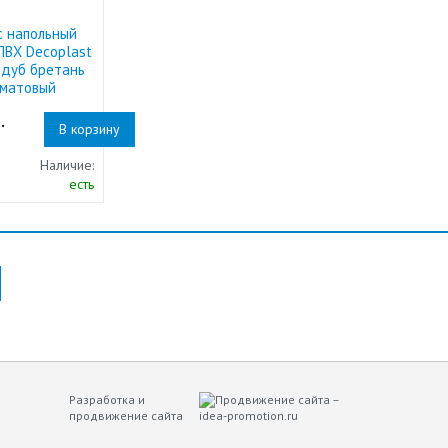
с напольный
ПВХ Decoplast
 дуб бретань
уматовый
.
В корзину
Наличие:
есть
Разработка и
продвижение сайта