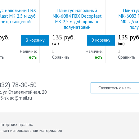
ус напольный ПВХ
Плинтус напольный
Плинту
last МК 2,5 м дуб
МК-6084 ПВХ Decoplast
МК-6083 
рид глянцевый
МК 2,5 м дуб прованс
МК 2,5 м
полуматовый
пол
руб.
135 руб.
135 руб
В корзину
В корзину
(шт)
(шт)
Наличие:
Наличие:
ть
есть
Сравнить
есть
Сравнить
832) 78-30-50
Свяжитесь с нами
к
,
ул.Сталелитейная, 20
5-sklad@mail.ru
вторских правах.
чном использовании материалов