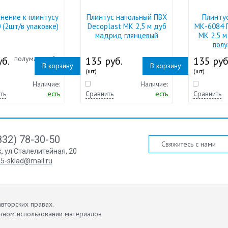
нение к плинтусу
Плинтус напольный ПВХ
Плинту
 (2шт/в упаковке)
Decoplast МК 2,5 м дуб
МК-6084 
мадрид глянцевый
МК 2,5 м
пол
б.
135 руб.
135 руб
В корзину
В корзину
(шт)
(шт)
Наличие:
Наличие:
ть
есть
Сравнить
есть
Сравнить
832) 78-30-50
Свяжитесь с нами
к
,
ул.Сталелитейная, 20
5-sklad@mail.ru
вторских правах.
чном использовании материалов