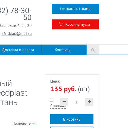
Свяжитесь с нами
32) 78-30-
50
Корзина пуста
.Сталелитейная, 20
:
25-sklad@mail.ru
Доставка и оплата
Контакты
ный
Цена:
135 руб.
(шт)
coplast
етань
Сравнить
В корзину
Наличие:
есть