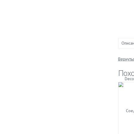
Описа
Вернутьс
Пох