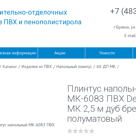
+7 (48
ительно-отделочных
з ПВХ и пенополистирола
г.Брянск
,
ул
E-mail
езная информация
Акции
Новости
/
Каталог
/
Изделия из ПВХ
/
Напольный плинтус
/
60 ДП МК
/
Плинтус наполь
МК-6083 ПВХ De
МК 2,5 м дуб бр
полуматовый