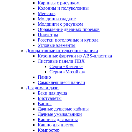
Карнизы с рисунком
Колонны и полуколонны
Менсоль
Молдинги гладкие
Молдинги с рисунком
Обрамление дверных проемов
Пилястры
Розетки потолочные и купола
Угловые элементы
Декоративные интерьерные панели
Кухонные фартуки из ABS-пластика
Листовые панели ПВХ
Серия «Камень»
Серия «Мозайка»
Панно
Самоклеящиеся панели
Для дома и дачи
Баки для душа
Биотуалеты
Ванны
Дачные душевые кабины
Дачные умывальники
Карнизы для ванны
Кашпо для цветов
Компостер