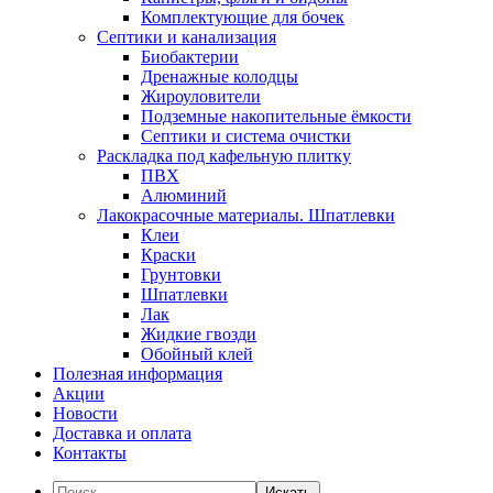
Комплектующие для бочек
Септики и канализация
Биобактерии
Дренажные колодцы
Жироуловители
Подземные накопительные ёмкости
Септики и система очистки
Раскладка под кафельную плитку
ПВХ
Алюминий
Лакокрасочные материалы. Шпатлевки
Клеи
Краски
Грунтовки
Шпатлевки
Лак
Жидкие гвозди
Обойный клей
Полезная информация
Акции
Новости
Доставка и оплата
Контакты
Искать