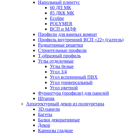
Напольный плинтус
60 ДП МК
85 ДКК МК
Ecoline
POLYMER
ВСП и МДФ
Профили для ванных комнат
Профиль внутренний ВСП «22» (галтель)
Радиаторные решетки
Строительные профили
Т-образный профиль
Углы отделочные
Углы белые
Угол 3/4
Угол вспененный ПВХ
Угол универсальный
Угол цветной
Фурнитура (профили) для панелей
Штапик
Архитектурный декор из полиуретана
3D-панели
Багеты
Балки декоративные
Декор
Карнизы гладкие