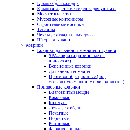
Крышка для колодца
Крышки и детские сиденья для унитаза
Москитные сетки
Мусорные контейнеры
Строительные носилки
Теплицы
Чехлы для гладильных досок
Шторы для ванн
Коврики
Коврики для ванной комнаты и туалета
SPA-коврики (резиновые на
присосках)
Вспененные коврики
Для ванной комнаты
Противовибрационные (под
стиральную машинку и холодильник)
Придверные коврики
Влаговпитывающие
Кокосовые
Кольчуга
Лоток для обуви
Печатные
Пористые
Резиновые
Флокированные