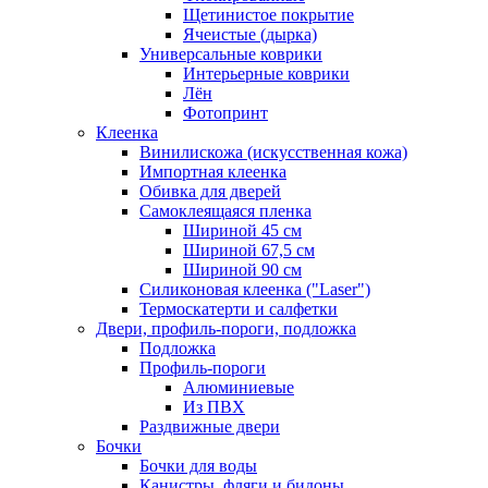
Щетинистое покрытие
Ячеистые (дырка)
Универсальные коврики
Интерьерные коврики
Лён
Фотопринт
Клеенка
Винилискожа (искусственная кожа)
Импортная клеенка
Обивка для дверей
Самоклеящаяся пленка
Шириной 45 см
Шириной 67,5 см
Шириной 90 см
Силиконовая клеенка ("Laser")
Термоскатерти и салфетки
Двери, профиль-пороги, подложка
Подложка
Профиль-пороги
Алюминиевые
Из ПВХ
Раздвижные двери
Бочки
Бочки для воды
Канистры, фляги и бидоны