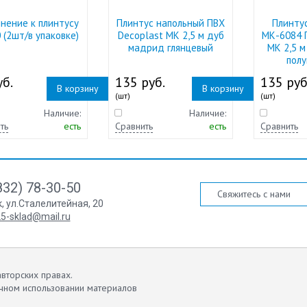
нение к плинтусу
Плинтус напольный ПВХ
Плинту
 (2шт/в упаковке)
Decoplast МК 2,5 м дуб
МК-6084 
мадрид глянцевый
МК 2,5 м
пол
б.
135 руб.
135 руб
В корзину
В корзину
(шт)
(шт)
Наличие:
Наличие:
ть
есть
Сравнить
есть
Сравнить
832) 78-30-50
Свяжитесь с нами
к
,
ул.Сталелитейная, 20
5-sklad@mail.ru
вторских правах.
чном использовании материалов