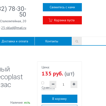
Свяжитесь с нами
32) 78-30-
50
Корзина пуста
.Сталелитейная, 20
:
25-sklad@mail.ru
Доставка и оплата
Контакты
ный
Цена:
135 руб.
(шт)
coplast
ьзас
Сравнить
В корзину
Наличие:
есть