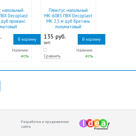
с напольный
Плинтус напольный
ПВХ Decoplast
МК-6083 ПВХ Decoplast
 дуб прованс
МК 2,5 м дуб бретань
уматовый
полуматовый
.
135 руб.
В корзину
В корзину
(шт)
Наличие:
Наличие:
есть
Сравнить
есть
Разработка и продвижение
сайта