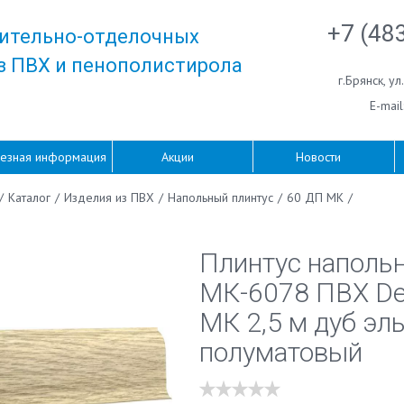
+7 (48
ительно-отделочных
з ПВХ и пенополистирола
г.Брянск
,
ул
E-mail
езная информация
Акции
Новости
/
Каталог
/
Изделия из ПВХ
/
Напольный плинтус
/
60 ДП МК
/
Плинтус наполь
МК-6078 ПВХ De
МК 2,5 м дуб эл
полуматовый