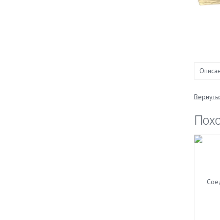
Описа
Вернутьс
Пох