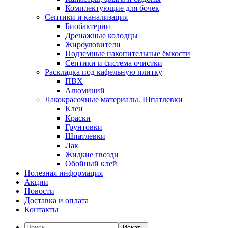
Комплектующие для бочек
Септики и канализация
Биобактерии
Дренажные колодцы
Жироуловители
Подземные накопительные ёмкости
Септики и система очистки
Раскладка под кафельную плитку
ПВХ
Алюминий
Лакокрасочные материалы. Шпатлевки
Клеи
Краски
Грунтовки
Шпатлевки
Лак
Жидкие гвозди
Обойный клей
Полезная информация
Акции
Новости
Доставка и оплата
Контакты
Искать