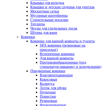
Крышка для колодца
Крышки и детские сиденья для унитаза
Москитные сетки
Мусорные контейнеры
Строительные носилки
Теплицы
Чехлы для гладильных досок
Шторы для ванн
Коврики
Коврики для ванной комнаты и туалета
SPA-коврики (резиновые на
присосках)
Вспененные коврики
Для ванной комнаты
Противовибрационные (под
стиральную машинку и холодильник)
Придверные коврики
Влаговпитывающие
Кокосовые
Кольчуга
Лоток для обуви
Печатные
Пористые
Резиновые
Флокированные