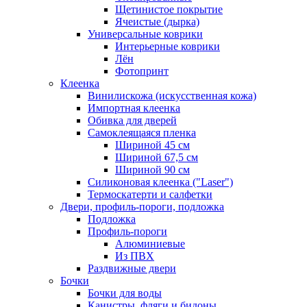
Щетинистое покрытие
Ячеистые (дырка)
Универсальные коврики
Интерьерные коврики
Лён
Фотопринт
Клеенка
Винилискожа (искусственная кожа)
Импортная клеенка
Обивка для дверей
Самоклеящаяся пленка
Шириной 45 см
Шириной 67,5 см
Шириной 90 см
Силиконовая клеенка ("Laser")
Термоскатерти и салфетки
Двери, профиль-пороги, подложка
Подложка
Профиль-пороги
Алюминиевые
Из ПВХ
Раздвижные двери
Бочки
Бочки для воды
Канистры, фляги и бидоны