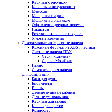
Карнизы с рисунком
Колонны и полуколонны
Менсоль
Молдинги гладкие
Молдинги с рисунком
Обрамление дверных проемов
Пилястры
Розетки потолочные и купола
Угловые элементы
Декоративные интерьерные панели
Кухонные фартуки из ABS-пластика
Листовые панели ПВХ
Серия «Камень»
Серия «Мозайка»
Панно
Самоклеящиеся панели
Для дома и дачи
Баки для душа
Биотуалеты
Ванны
Дачные душевые кабины
Дачные умывальники
Карнизы для ванны
Кашпо для цветов
Компостер