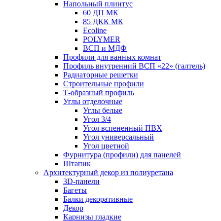
Напольный плинтус
60 ДП МК
85 ДКК МК
Ecoline
POLYMER
ВСП и МДФ
Профили для ванных комнат
Профиль внутренний ВСП «22» (галтель)
Радиаторные решетки
Строительные профили
Т-образный профиль
Углы отделочные
Углы белые
Угол 3/4
Угол вспененный ПВХ
Угол универсальный
Угол цветной
Фурнитура (профили) для панелей
Штапик
Архитектурный декор из полиуретана
3D-панели
Багеты
Балки декоративные
Декор
Карнизы гладкие