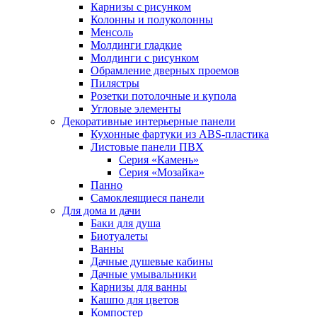
Карнизы с рисунком
Колонны и полуколонны
Менсоль
Молдинги гладкие
Молдинги с рисунком
Обрамление дверных проемов
Пилястры
Розетки потолочные и купола
Угловые элементы
Декоративные интерьерные панели
Кухонные фартуки из ABS-пластика
Листовые панели ПВХ
Серия «Камень»
Серия «Мозайка»
Панно
Самоклеящиеся панели
Для дома и дачи
Баки для душа
Биотуалеты
Ванны
Дачные душевые кабины
Дачные умывальники
Карнизы для ванны
Кашпо для цветов
Компостер