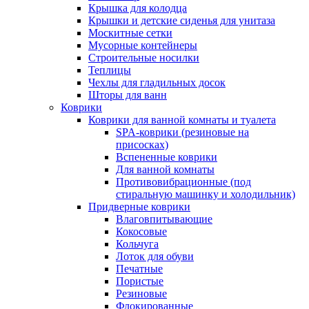
Крышка для колодца
Крышки и детские сиденья для унитаза
Москитные сетки
Мусорные контейнеры
Строительные носилки
Теплицы
Чехлы для гладильных досок
Шторы для ванн
Коврики
Коврики для ванной комнаты и туалета
SPA-коврики (резиновые на
присосках)
Вспененные коврики
Для ванной комнаты
Противовибрационные (под
стиральную машинку и холодильник)
Придверные коврики
Влаговпитывающие
Кокосовые
Кольчуга
Лоток для обуви
Печатные
Пористые
Резиновые
Флокированные