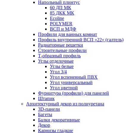
Напольный плинтус
60 ДП МК
85 ДКК МК
Ecoline
POLYMER
ВСП и МДФ
Профили для ванных комнат
Профиль внутренний ВСП «22» (галтель)
Радиаторные решетки
Строительные профили
Т-образный профиль
Углы отделочные
Углы белые
Угол 3/4
Угол вспененный ПВХ
Угол универсальный
Угол цветной
Фурнитура (профили) для панелей
Штапик
Архитектурный декор из полиуретана
3D-панели
Багеты
Балки декоративные
Декор
Карнизы гладкие