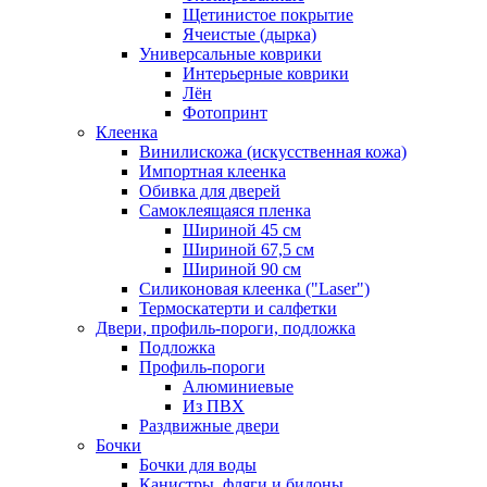
Щетинистое покрытие
Ячеистые (дырка)
Универсальные коврики
Интерьерные коврики
Лён
Фотопринт
Клеенка
Винилискожа (искусственная кожа)
Импортная клеенка
Обивка для дверей
Самоклеящаяся пленка
Шириной 45 см
Шириной 67,5 см
Шириной 90 см
Силиконовая клеенка ("Laser")
Термоскатерти и салфетки
Двери, профиль-пороги, подложка
Подложка
Профиль-пороги
Алюминиевые
Из ПВХ
Раздвижные двери
Бочки
Бочки для воды
Канистры, фляги и бидоны