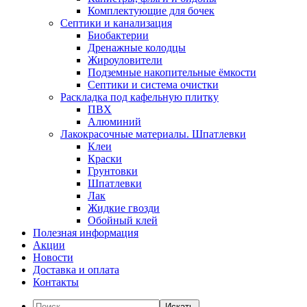
Комплектующие для бочек
Септики и канализация
Биобактерии
Дренажные колодцы
Жироуловители
Подземные накопительные ёмкости
Септики и система очистки
Раскладка под кафельную плитку
ПВХ
Алюминий
Лакокрасочные материалы. Шпатлевки
Клеи
Краски
Грунтовки
Шпатлевки
Лак
Жидкие гвозди
Обойный клей
Полезная информация
Акции
Новости
Доставка и оплата
Контакты
Искать