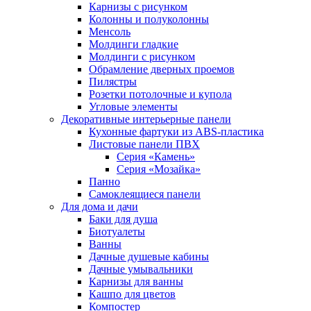
Карнизы с рисунком
Колонны и полуколонны
Менсоль
Молдинги гладкие
Молдинги с рисунком
Обрамление дверных проемов
Пилястры
Розетки потолочные и купола
Угловые элементы
Декоративные интерьерные панели
Кухонные фартуки из ABS-пластика
Листовые панели ПВХ
Серия «Камень»
Серия «Мозайка»
Панно
Самоклеящиеся панели
Для дома и дачи
Баки для душа
Биотуалеты
Ванны
Дачные душевые кабины
Дачные умывальники
Карнизы для ванны
Кашпо для цветов
Компостер