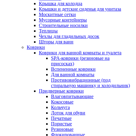
Крышка для колодца
Крышки и детские сиденья для унитаза
Москитные сетки
Мусорные контейнеры
Строительные носилки
Теплицы
Чехлы для гладильных досок
Шторы для ванн
Коврики
Коврики для ванной комнаты и туалета
SPA-коврики (резиновые на
присосках)
Вспененные коврики
Для ванной комнаты
Противовибрационные (под
стиральную машинку и холодильник)
Придверные коврики
Влаговпитывающие
Кокосовые
Кольчуга
Лоток для обуви
Печатные
Пористые
Резиновые
Флокированные