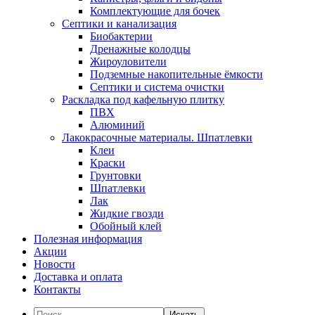
Комплектующие для бочек
Септики и канализация
Биобактерии
Дренажные колодцы
Жироуловители
Подземные накопительные ёмкости
Септики и система очистки
Раскладка под кафельную плитку
ПВХ
Алюминий
Лакокрасочные материалы. Шпатлевки
Клеи
Краски
Грунтовки
Шпатлевки
Лак
Жидкие гвозди
Обойный клей
Полезная информация
Акции
Новости
Доставка и оплата
Контакты
Искать