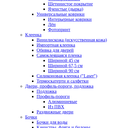
Щетинистое покрытие
Ячеистые (дырка)
Универсальные коврики
Интерьерные коврики
Лён
Фотопринт
Клеенка
Винилискожа (искусственная кожа)
Импортная клеенка
Обивка для дверей
Самоклеящаяся пленка
Шириной 45 см
Шириной 67,5 см
Шириной 90 см
Силиконовая клеенка ("Laser")
Термоскатерти и салфетки
Двери, профиль-пороги, подложка
Подложка
Профиль-пороги
Алюминиевые
Из ПВХ
Раздвижные двери
Бочки
Бочки для воды
Канистры, фляги и бидоны