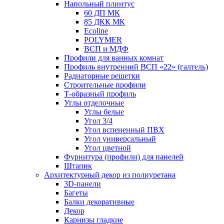
Напольный плинтус
60 ДП МК
85 ДКК МК
Ecoline
POLYMER
ВСП и МДФ
Профили для ванных комнат
Профиль внутренний ВСП «22» (галтель)
Радиаторные решетки
Строительные профили
Т-образный профиль
Углы отделочные
Углы белые
Угол 3/4
Угол вспененный ПВХ
Угол универсальный
Угол цветной
Фурнитура (профили) для панелей
Штапик
Архитектурный декор из полиуретана
3D-панели
Багеты
Балки декоративные
Декор
Карнизы гладкие