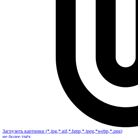
Загрузить картинки
(*.jpg,*.gif,*.bmp,*.jpeg,*webp,*.png)
не более трёх