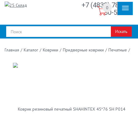
+7 (4832) 78-
0
30-50
Искать
/
Каталог
/
Коврики
/
Придверные коврики
/
Печатные
/
Главная