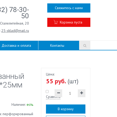
Свяжитесь с нами
32) 78-30-
50
Корзина пуста
.Сталелитейная, 20
:
25-sklad@mail.ru
Доставка и оплата
Контакты
ванный
Цена:
55 руб.
(шт)
5*25мм
Сравнить
Наличие:
есть
В корзину
а: перфорированный