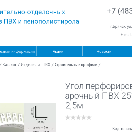
+7 (48
ительно-отделочных
з ПВХ и пенополистирола
г.Брянск
,
ул
E-mail
езная информация
Акции
Новости
/
Каталог
/
Изделия из ПВХ
/
Строительные профили
/
Угол перфориро
арочный ПВХ 2
2,5м
Код товар