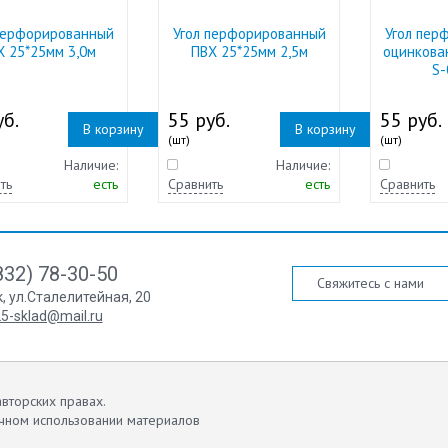
перфорированный
Угол перфорированный
Угол пер
Х 25*25мм 3,0м
ПВХ 25*25мм 2,5м
оцинкова
S-
б.
55 руб.
55 руб.
В корзину
В корзину
(шт)
(шт)
Наличие:
Наличие:
ть
есть
Сравнить
есть
Сравнить
832) 78-30-50
Свяжитесь с нами
к
,
ул.Сталелитейная, 20
5-sklad@mail.ru
вторских правах.
чном использовании материалов