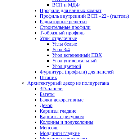
ВСП и МДФ
Профили для ванных комнат
Профиль внутренний ВСП «22» (галтель)
Радиаторные решетки
Строительные профили
Т-образный профиль
Углы отделочные
Углы белые
Угол 3/4
Угол вспененный ПВХ
Угол универсальный
Угол цветной
Фурнитура (профили) для панелей
Штапик
Архитектурный декор из полиуретана
3D-панели
Багеты
Балки декоративные
Декор
Карнизы гладкие
Карнизы с рисунком
Колонны и полуколонны
Менсоль
Молдинги гладкие
Молдинги с рисунком