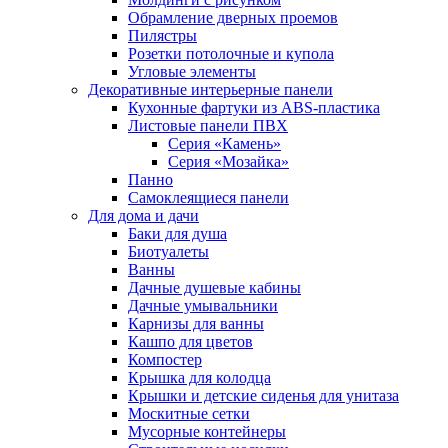
Обрамление дверных проемов
Пилястры
Розетки потолочные и купола
Угловые элементы
Декоративные интерьерные панели
Кухонные фартуки из ABS-пластика
Листовые панели ПВХ
Серия «Камень»
Серия «Мозайка»
Панно
Самоклеящиеся панели
Для дома и дачи
Баки для душа
Биотуалеты
Ванны
Дачные душевые кабины
Дачные умывальники
Карнизы для ванны
Кашпо для цветов
Компостер
Крышка для колодца
Крышки и детские сиденья для унитаза
Москитные сетки
Мусорные контейнеры