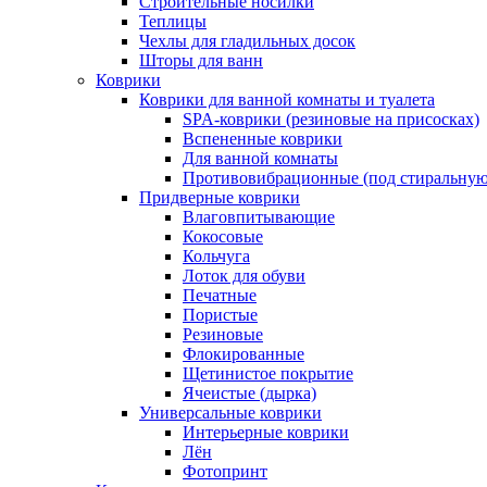
Строительные носилки
Теплицы
Чехлы для гладильных досок
Шторы для ванн
Коврики
Коврики для ванной комнаты и туалета
SPA-коврики (резиновые на присосках)
Вспененные коврики
Для ванной комнаты
Противовибрационные (под стиральную
Придверные коврики
Влаговпитывающие
Кокосовые
Кольчуга
Лоток для обуви
Печатные
Пористые
Резиновые
Флокированные
Щетинистое покрытие
Ячеистые (дырка)
Универсальные коврики
Интерьерные коврики
Лён
Фотопринт