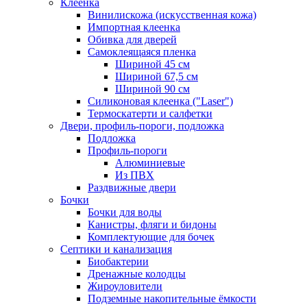
Клеенка
Винилискожа (искусственная кожа)
Импортная клеенка
Обивка для дверей
Самоклеящаяся пленка
Шириной 45 см
Шириной 67,5 см
Шириной 90 см
Силиконовая клеенка ("Laser")
Термоскатерти и салфетки
Двери, профиль-пороги, подложка
Подложка
Профиль-пороги
Алюминиевые
Из ПВХ
Раздвижные двери
Бочки
Бочки для воды
Канистры, фляги и бидоны
Комплектующие для бочек
Септики и канализация
Биобактерии
Дренажные колодцы
Жироуловители
Подземные накопительные ёмкости