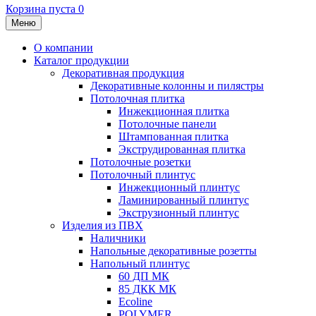
Корзина пуста
0
Меню
О компании
Каталог продукции
Декоративная продукция
Декоративные колонны и пилястры
Потолочная плитка
Инжекционная плитка
Потолочные панели
Штампованная плитка
Экструдированная плитка
Потолочные розетки
Потолочный плинтус
Инжекционный плинтус
Ламинированный плинтус
Экструзионный плинтус
Изделия из ПВХ
Наличники
Напольные декоративные розетты
Напольный плинтус
60 ДП МК
85 ДКК МК
Ecoline
POLYMER