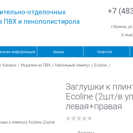
+7 (48
ительно-отделочных
з ПВХ и пенополистирола
г.Брянск
,
ул
E-mail
езная информация
Акции
Новости
/
Каталог
/
Изделия из ПВХ
/
Напольный плинтус
/
Ecoline
/
Заглушки к плин
Ecoline (2шт/в у
левая+правая
Доставка