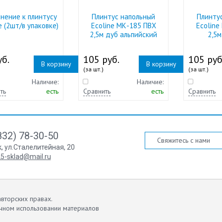
нение к плинтусу
Плинтус напольный
Плинту
e (2шт/в упаковке)
Ecoline МК-185 ПВХ
Ecoline
2,5м дуб альпийский
2,5м
б.
105 руб.
105 руб
В корзину
В корзину
(за шт.)
(за шт.)
Наличие:
Наличие:
ть
есть
Сравнить
есть
Сравнить
832) 78-30-50
Свяжитесь с нами
к
,
ул.Сталелитейная, 20
5-sklad@mail.ru
вторских правах.
чном использовании материалов