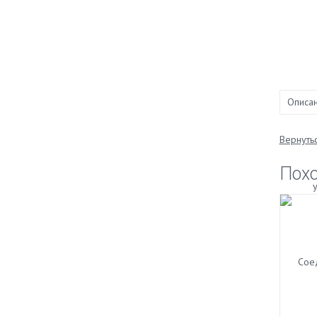
Описа
Вернутьс
Пох