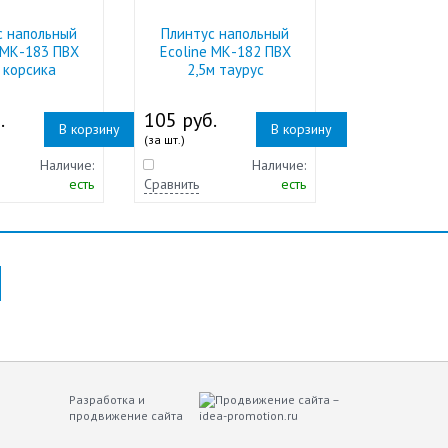
с напольный
Плинтус напольный
 МК-183 ПВХ
Ecoline МК-182 ПВХ
 корсика
2,5м таурус
.
105 руб.
В корзину
В корзину
(за шт.)
Наличие:
Наличие:
есть
Сравнить
есть
Разработка и
продвижение сайта