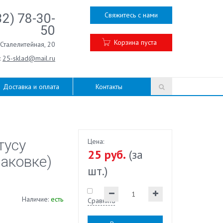
Свяжитесь с нами
32) 78-30-
50
Корзина пуста
.Сталелитейная, 20
:
25-sklad@mail.ru
Доставка и оплата
Контакты
тусу
Цена:
25 руб.
(за
паковке)
шт.)
Наличие:
есть
Сравнить