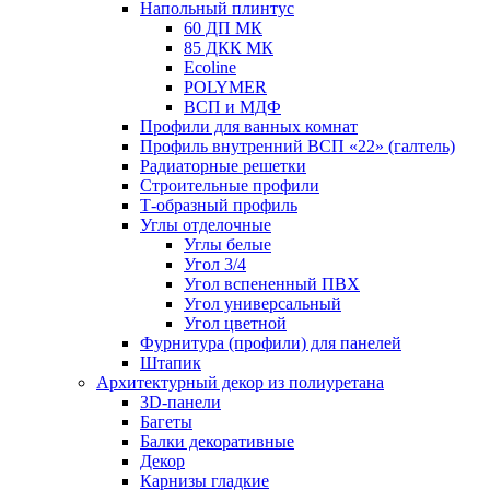
Напольный плинтус
60 ДП МК
85 ДКК МК
Ecoline
POLYMER
ВСП и МДФ
Профили для ванных комнат
Профиль внутренний ВСП «22» (галтель)
Радиаторные решетки
Строительные профили
Т-образный профиль
Углы отделочные
Углы белые
Угол 3/4
Угол вспененный ПВХ
Угол универсальный
Угол цветной
Фурнитура (профили) для панелей
Штапик
Архитектурный декор из полиуретана
3D-панели
Багеты
Балки декоративные
Декор
Карнизы гладкие