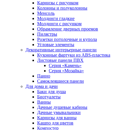
Карнизы с рисунком
Колонны и полуколонны
Менсоль
Молдинги гладкие
Молдинги с рисунком
Обрамление дверных проемов
Пилястры
Розетки потолочные и купола
Угловые элементы
Декоративные интерьерные панели
Кухонные фартуки из ABS-пластика
Листовые панели ПВХ
Серия «Камень»
Серия «Мозайка»
Панно
Самоклеящиеся панели
Для дома и дачи
Баки для душа
Биотуалеты
Ванны
Дачные душевые кабины
Дачные умывальники
Карнизы для ванны
Кашпо для цветов
Компостер