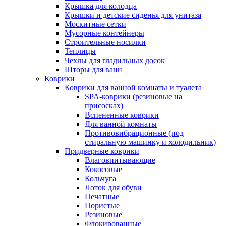
Крышка для колодца
Крышки и детские сиденья для унитаза
Москитные сетки
Мусорные контейнеры
Строительные носилки
Теплицы
Чехлы для гладильных досок
Шторы для ванн
Коврики
Коврики для ванной комнаты и туалета
SPA-коврики (резиновые на
присосках)
Вспененные коврики
Для ванной комнаты
Противовибрационные (под
стиральную машинку и холодильник)
Придверные коврики
Влаговпитывающие
Кокосовые
Кольчуга
Лоток для обуви
Печатные
Пористые
Резиновые
Флокированные