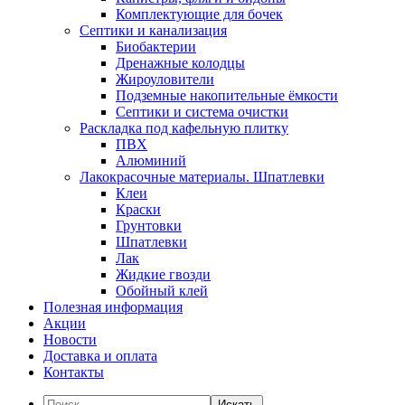
Комплектующие для бочек
Септики и канализация
Биобактерии
Дренажные колодцы
Жироуловители
Подземные накопительные ёмкости
Септики и система очистки
Раскладка под кафельную плитку
ПВХ
Алюминий
Лакокрасочные материалы. Шпатлевки
Клеи
Краски
Грунтовки
Шпатлевки
Лак
Жидкие гвозди
Обойный клей
Полезная информация
Акции
Новости
Доставка и оплата
Контакты
Искать