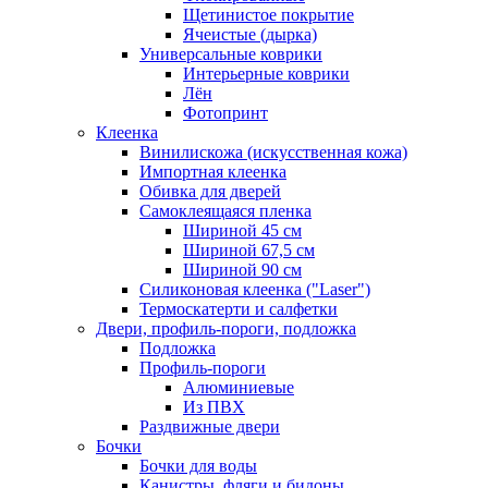
Щетинистое покрытие
Ячеистые (дырка)
Универсальные коврики
Интерьерные коврики
Лён
Фотопринт
Клеенка
Винилискожа (искусственная кожа)
Импортная клеенка
Обивка для дверей
Самоклеящаяся пленка
Шириной 45 см
Шириной 67,5 см
Шириной 90 см
Силиконовая клеенка ("Laser")
Термоскатерти и салфетки
Двери, профиль-пороги, подложка
Подложка
Профиль-пороги
Алюминиевые
Из ПВХ
Раздвижные двери
Бочки
Бочки для воды
Канистры, фляги и бидоны