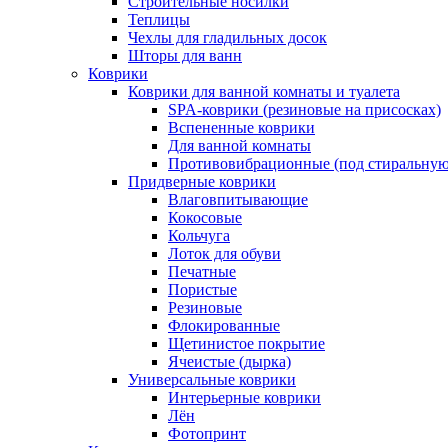
Строительные носилки
Теплицы
Чехлы для гладильных досок
Шторы для ванн
Коврики
Коврики для ванной комнаты и туалета
SPA-коврики (резиновые на присосках)
Вспененные коврики
Для ванной комнаты
Противовибрационные (под стиральную
Придверные коврики
Влаговпитывающие
Кокосовые
Кольчуга
Лоток для обуви
Печатные
Пористые
Резиновые
Флокированные
Щетинистое покрытие
Ячеистые (дырка)
Универсальные коврики
Интерьерные коврики
Лён
Фотопринт