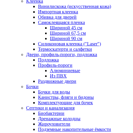
Клеенка
Винилискожа (искусственная кожа)
Импортная клеенка
Обивка для дверей
Самоклеящаяся пленка
Шириной 45 см
Шириной 67,5 см
Шириной 90 см
Силиконовая клеенка ("Laser")
Термоскатерти и салфетки
Двери, профиль-пороги, подложка
Подложка
Профиль-пороги
Алюминиевые
Из ПВХ
Раздвижные двери
Бочки
Бочки для воды
Канистры, фляги и бидоны
Комплектующие для бочек
Септики и канализация
Биобактерии
Дренажные колодцы
Жироуловители
Подземные накопительные ёмкости