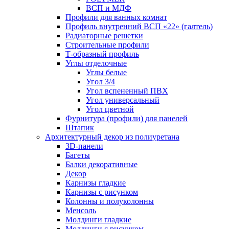
ВСП и МДФ
Профили для ванных комнат
Профиль внутренний ВСП «22» (галтель)
Радиаторные решетки
Строительные профили
Т-образный профиль
Углы отделочные
Углы белые
Угол 3/4
Угол вспененный ПВХ
Угол универсальный
Угол цветной
Фурнитура (профили) для панелей
Штапик
Архитектурный декор из полиуретана
3D-панели
Багеты
Балки декоративные
Декор
Карнизы гладкие
Карнизы с рисунком
Колонны и полуколонны
Менсоль
Молдинги гладкие
Молдинги с рисунком