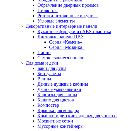
Обрамление дверных проемов
Пилястры
Розетки потолочные и купола
Угловые элементы
Декоративные интерьерные панели
Кухонные фартуки из ABS-пластика
Листовые панели ПВХ
Серия «Камень»
Серия «Мозайка»
Панно
Самоклеящиеся панели
Для дома и дачи
Баки для душа
Биотуалеты
Ванны
Дачные душевые кабины
Дачные умывальники
Карнизы для ванны
Кашпо для цветов
Компостер
Крышка для колодца
Крышки и детские сиденья для унитаза
Москитные сетки
Мусорные контейнеры