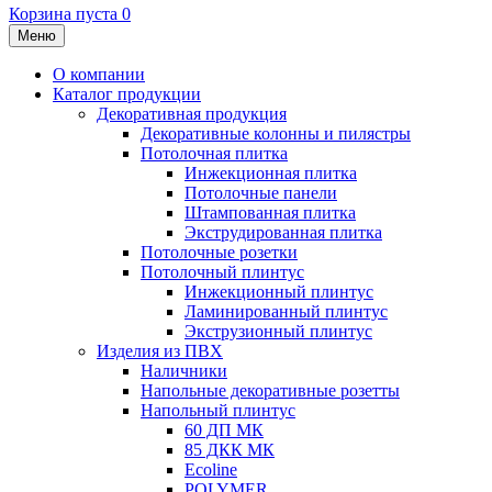
Корзина пуста
0
Меню
О компании
Каталог продукции
Декоративная продукция
Декоративные колонны и пилястры
Потолочная плитка
Инжекционная плитка
Потолочные панели
Штампованная плитка
Экструдированная плитка
Потолочные розетки
Потолочный плинтус
Инжекционный плинтус
Ламинированный плинтус
Экструзионный плинтус
Изделия из ПВХ
Наличники
Напольные декоративные розетты
Напольный плинтус
60 ДП МК
85 ДКК МК
Ecoline
POLYMER