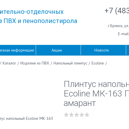
+7 (48
ительно-отделочных
з ПВХ и пенополистирола
г.Брянск
,
ул
E-mail
езная информация
Акции
Новости
/
Каталог
/
Изделия из ПВХ
/
Напольный плинтус
/
Ecoline
/
Плинтус наполь
Ecoline МК-163 
амарант