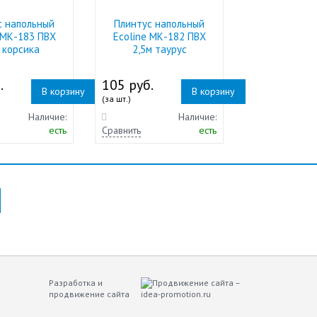
с напольный
Плинтус напольный
 МК-183 ПВХ
Ecoline МК-182 ПВХ
 корсика
2,5м таурус
.
105 руб.
В корзину
В корзину
(за шт.)
Наличие:
Наличие:
есть
Сравнить
есть
Разработка и
продвижение сайта