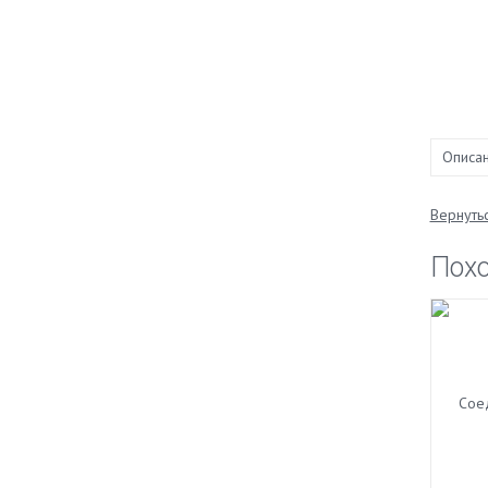
Описа
Вернутьс
Пох