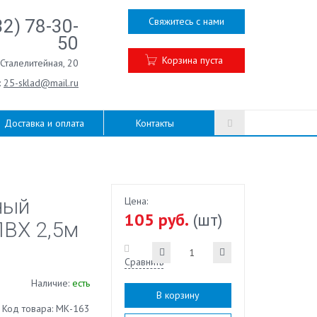
Свяжитесь с нами
32) 78-30-
50
Корзина пуста
.Сталелитейная, 20
:
25-sklad@mail.ru
Доставка и оплата
Контакты
ный
Цена:
105 руб.
(шт)
ПВХ 2,5м
Сравнить
Наличие:
есть
В корзину
Код товара: МК-163