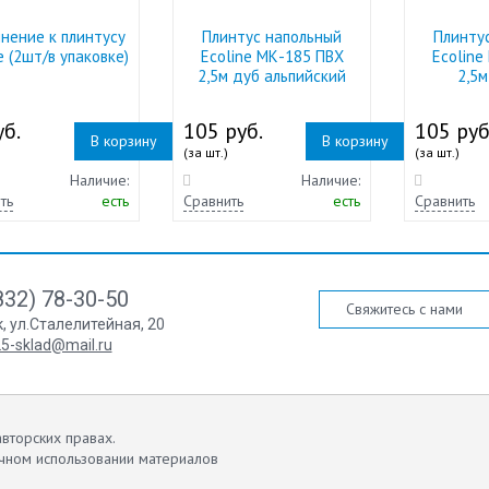
нение к плинтусу
Плинтус напольный
Плинту
e (2шт/в упаковке)
Ecoline МК-185 ПВХ
Ecoline
2,5м дуб альпийский
2,5м
б.
105 руб.
105 руб
В корзину
В корзину
(за шт.)
(за шт.)
Наличие:
Наличие:
ть
есть
Сравнить
есть
Сравнить
832) 78-30-50
Свяжитесь с нами
к
,
ул.Сталелитейная, 20
5-sklad@mail.ru
вторских правах.
чном использовании материалов