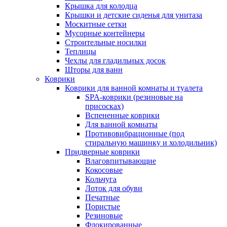
Крышка для колодца
Крышки и детские сиденья для унитаза
Москитные сетки
Мусорные контейнеры
Строительные носилки
Теплицы
Чехлы для гладильных досок
Шторы для ванн
Коврики
Коврики для ванной комнаты и туалета
SPA-коврики (резиновые на
присосках)
Вспененные коврики
Для ванной комнаты
Противовибрационные (под
стиральную машинку и холодильник)
Придверные коврики
Влаговпитывающие
Кокосовые
Кольчуга
Лоток для обуви
Печатные
Пористые
Резиновые
Флокированные