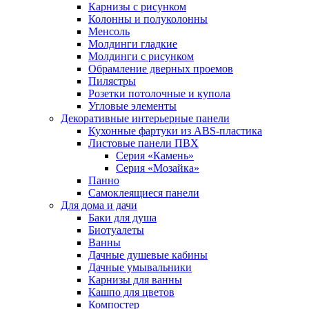
Карнизы с рисунком
Колонны и полуколонны
Менсоль
Молдинги гладкие
Молдинги с рисунком
Обрамление дверных проемов
Пилястры
Розетки потолочные и купола
Угловые элементы
Декоративные интерьерные панели
Кухонные фартуки из ABS-пластика
Листовые панели ПВХ
Серия «Камень»
Серия «Мозайка»
Панно
Самоклеящиеся панели
Для дома и дачи
Баки для душа
Биотуалеты
Ванны
Дачные душевые кабины
Дачные умывальники
Карнизы для ванны
Кашпо для цветов
Компостер