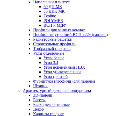
Напольный плинтус
60 ДП МК
85 ДКК МК
Ecoline
POLYMER
ВСП и МДФ
Профили для ванных комнат
Профиль внутренний ВСП «22» (галтель)
Радиаторные решетки
Строительные профили
Т-образный профиль
Углы отделочные
Углы белые
Угол 3/4
Угол вспененный ПВХ
Угол универсальный
Угол цветной
Фурнитура (профили) для панелей
Штапик
Архитектурный декор из полиуретана
3D-панели
Багеты
Балки декоративные
Декор
Карнизы гладкие