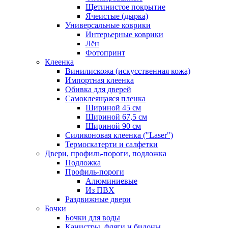
Щетинистое покрытие
Ячеистые (дырка)
Универсальные коврики
Интерьерные коврики
Лён
Фотопринт
Клеенка
Винилискожа (искусственная кожа)
Импортная клеенка
Обивка для дверей
Самоклеящаяся пленка
Шириной 45 см
Шириной 67,5 см
Шириной 90 см
Силиконовая клеенка ("Laser")
Термоскатерти и салфетки
Двери, профиль-пороги, подложка
Подложка
Профиль-пороги
Алюминиевые
Из ПВХ
Раздвижные двери
Бочки
Бочки для воды
Канистры, фляги и бидоны