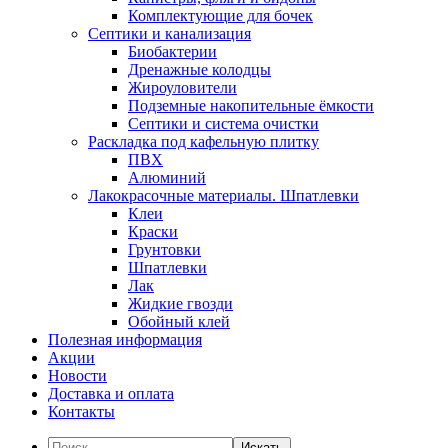
Комплектующие для бочек
Септики и канализация
Биобактерии
Дренажные колодцы
Жироуловители
Подземные накопительные ёмкости
Септики и система очистки
Раскладка под кафельную плитку
ПВХ
Алюминий
Лакокрасочные материалы. Шпатлевки
Клеи
Краски
Грунтовки
Шпатлевки
Лак
Жидкие гвозди
Обойный клей
Полезная информация
Акции
Новости
Доставка и оплата
Контакты
Искать