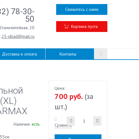
Свяжитесь с нами
32) 78-30-
50
Корзина пуста
.Сталелитейная, 20
:
25-sklad@mail.ru
Доставка и оплата
Контакты
льной
Цена:
700 руб.
(за
(XL)
шт.)
VARMAX
Наличие:
есть
Сравнить
55см