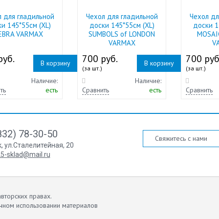
л для гладильной
Чехол для гладильной
Чехол дл
и 145*55см (XL)
доски 145*55см (XL)
доски 1
EBRA VARMAX
SUMBOLS of LONDON
MOSAI
VARMAX
V
руб.
700 руб.
700 руб
В корзину
В корзину
(за шт.)
(за шт.)
Наличие:
Наличие:
ть
есть
Сравнить
есть
Сравнить
832) 78-30-50
Свяжитесь с нами
к
,
ул.Сталелитейная, 20
5-sklad@mail.ru
вторских правах.
чном использовании материалов