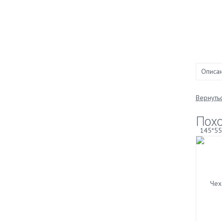
Описа
Вернутьс
Пох