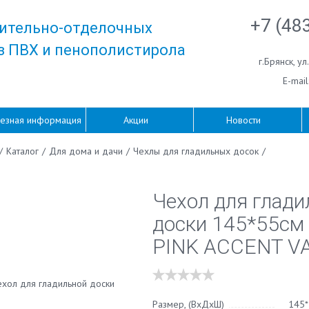
+7 (48
ительно-отделочных
з ПВХ и пенополистирола
г.Брянск
,
ул
E-mail
езная информация
Акции
Новости
/
Каталог
/
Для дома и дачи
/
Чехлы для гладильных досок
/
Чехол для глади
доски 145*55см 
PINK ACCENT 
Размер, (ВхДхШ)
145*