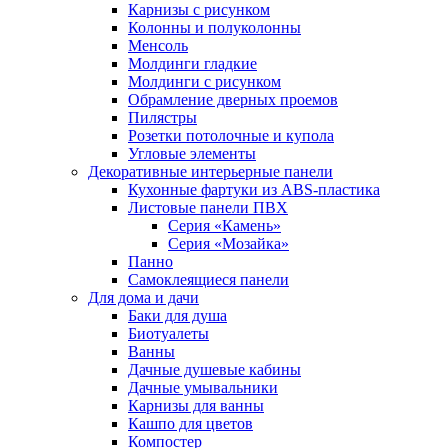
Карнизы с рисунком
Колонны и полуколонны
Менсоль
Молдинги гладкие
Молдинги с рисунком
Обрамление дверных проемов
Пилястры
Розетки потолочные и купола
Угловые элементы
Декоративные интерьерные панели
Кухонные фартуки из ABS-пластика
Листовые панели ПВХ
Серия «Камень»
Серия «Мозайка»
Панно
Самоклеящиеся панели
Для дома и дачи
Баки для душа
Биотуалеты
Ванны
Дачные душевые кабины
Дачные умывальники
Карнизы для ванны
Кашпо для цветов
Компостер