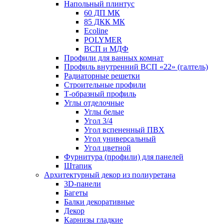
Напольный плинтус
60 ДП МК
85 ДКК МК
Ecoline
POLYMER
ВСП и МДФ
Профили для ванных комнат
Профиль внутренний ВСП «22» (галтель)
Радиаторные решетки
Строительные профили
Т-образный профиль
Углы отделочные
Углы белые
Угол 3/4
Угол вспененный ПВХ
Угол универсальный
Угол цветной
Фурнитура (профили) для панелей
Штапик
Архитектурный декор из полиуретана
3D-панели
Багеты
Балки декоративные
Декор
Карнизы гладкие