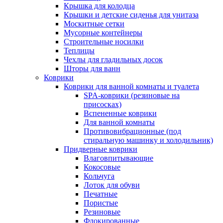
Крышка для колодца
Крышки и детские сиденья для унитаза
Москитные сетки
Мусорные контейнеры
Строительные носилки
Теплицы
Чехлы для гладильных досок
Шторы для ванн
Коврики
Коврики для ванной комнаты и туалета
SPA-коврики (резиновые на
присосках)
Вспененные коврики
Для ванной комнаты
Противовибрационные (под
стиральную машинку и холодильник)
Придверные коврики
Влаговпитывающие
Кокосовые
Кольчуга
Лоток для обуви
Печатные
Пористые
Резиновые
Флокированные