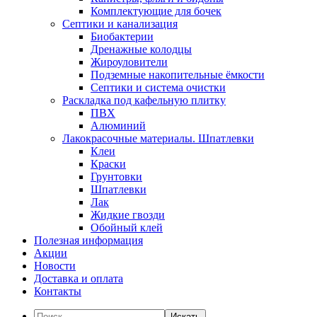
Комплектующие для бочек
Септики и канализация
Биобактерии
Дренажные колодцы
Жироуловители
Подземные накопительные ёмкости
Септики и система очистки
Раскладка под кафельную плитку
ПВХ
Алюминий
Лакокрасочные материалы. Шпатлевки
Клеи
Краски
Грунтовки
Шпатлевки
Лак
Жидкие гвозди
Обойный клей
Полезная информация
Акции
Новости
Доставка и оплата
Контакты
Искать