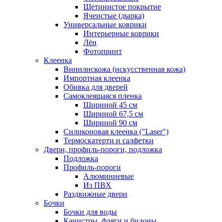
Щетинистое покрытие
Ячеистые (дырка)
Универсальные коврики
Интерьерные коврики
Лён
Фотопринт
Клеенка
Винилискожа (искусственная кожа)
Импортная клеенка
Обивка для дверей
Самоклеящаяся пленка
Шириной 45 см
Шириной 67,5 см
Шириной 90 см
Силиконовая клеенка ("Laser")
Термоскатерти и салфетки
Двери, профиль-пороги, подложка
Подложка
Профиль-пороги
Алюминиевые
Из ПВХ
Раздвижные двери
Бочки
Бочки для воды
Канистры, фляги и бидоны