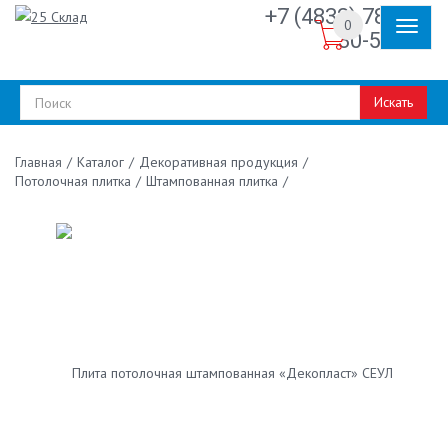
+7 (4832) 78-
0
30-50
Искать
/
Каталог
/
Декоративная продукция
/
Главная
Потолочная плитка
/
Штампованная плитка
/