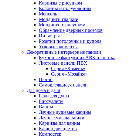
Карнизы с рисунком
Колонны и полуколонны
Менсоль
Молдинги гладкие
Молдинги с рисунком
Обрамление дверных проемов
Пилястры
Розетки потолочные и купола
Угловые элементы
Декоративные интерьерные панели
Кухонные фартуки из ABS-пластика
Листовые панели ПВХ
Серия «Камень»
Серия «Мозайка»
Панно
Самоклеящиеся панели
Для дома и дачи
Баки для душа
Биотуалеты
Ванны
Дачные душевые кабины
Дачные умывальники
Карнизы для ванны
Кашпо для цветов
Компостер