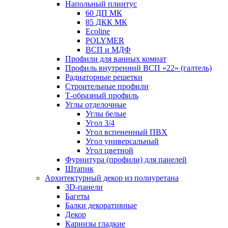
Напольный плинтус
60 ДП МК
85 ДКК МК
Ecoline
POLYMER
ВСП и МДФ
Профили для ванных комнат
Профиль внутренний ВСП «22» (галтель)
Радиаторные решетки
Строительные профили
Т-образный профиль
Углы отделочные
Углы белые
Угол 3/4
Угол вспененный ПВХ
Угол универсальный
Угол цветной
Фурнитура (профили) для панелей
Штапик
Архитектурный декор из полиуретана
3D-панели
Багеты
Балки декоративные
Декор
Карнизы гладкие