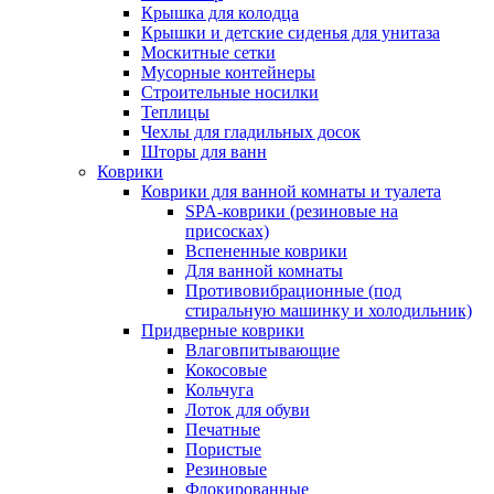
Крышка для колодца
Крышки и детские сиденья для унитаза
Москитные сетки
Мусорные контейнеры
Строительные носилки
Теплицы
Чехлы для гладильных досок
Шторы для ванн
Коврики
Коврики для ванной комнаты и туалета
SPA-коврики (резиновые на
присосках)
Вспененные коврики
Для ванной комнаты
Противовибрационные (под
стиральную машинку и холодильник)
Придверные коврики
Влаговпитывающие
Кокосовые
Кольчуга
Лоток для обуви
Печатные
Пористые
Резиновые
Флокированные