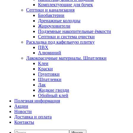
Комплектующие для бочек
Септики и канализация
Биобактерии
Дренажные колодцы
Жироуловители
Подземные накопительные ёмкости
Септики и система очистки
Раскладка под кафельную плитку
ПВХ
Алюминий
Лакокрасочные материалы. Шпатлевки
Клеи
Краски
Грунтовки
Шпатлевки
Лак
Жидкие гвозди
Обойный клей
Полезная информация
Акции
Новости
Доставка и оплата
Контакты
Искать