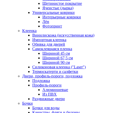
Щетинистое покрытие
Ячеистые (дырка)
Универсальные коврики
Интерьерные коврики
Лён
Фотопринт
Клеенка
Винилискожа (искусственная кожа)
Импортная клеенка
Обивка для дверей
Самоклеящаяся пленка
Шириной 45 см
Шириной 67,5 см
Шириной 90 см
Силиконовая клеенка ("Laser")
Термоскатерти и салфетки
Двери, профиль-пороги, подложка
Подложка
Профиль-пороги
Алюминиевые
Из ПВХ
Раздвижные двери
Бочки
Бочки для воды
Канистры, фляги и бидоны