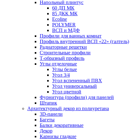
Напольный плинтус
60 ДП МК
85 ДКК МК
Ecoline
POLYMER
ВСП и МДФ
Профили для ванных комнат
Профиль внутренний ВСП «22» (галтель)
Радиаторные решетки
Строительные профили
Т-образный профиль
Углы отделочные
Углы белые
Угол 3/4
Угол вспененный ПВХ
Угол универсальный
Угол цветной
Фурнитура (профили) для панелей
Штапик
Архитектурный декор из полиуретана
3D-панели
Багеты
Балки декоративные
Декор
Карнизы гладкие