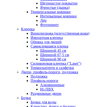
Щетинистое покрытие
Ячеистые (дырка)
Универсальные коврики
Интерьерные коврики
Лён
Фотопринт
Клеенка
Винилискожа (искусственная кожа)
Импортная клеенка
Обивка для дверей
Самоклеящаяся пленка
Шириной 45 см
Шириной 67,5 см
Шириной 90 см
Силиконовая клеенка ("Laser")
Термоскатерти и салфетки
Двери, профиль-пороги, подложка
Подложка
Профиль-пороги
Алюминиевые
Из ПВХ
Раздвижные двери
Бочки
Бочки для воды
Канистры, фляги и бидоны