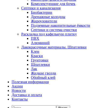
Комплектующие для бочек
Септики и канализация
Биобактерии
Дренажные колодцы
Жироуловители
Подземные накопительные ёмкости
Септики и система очистки
Раскладка под кафельную плитку
ПВХ
Алюминий
Лакокрасочные материалы. Шпатлевки
Клеи
Краски
Грунтовки
Шпатлевки
Лак
Жидкие гвозди
Обойный клей
Полезная информация
Акции
Новости
Доставка и оплата
Контакты
Искать