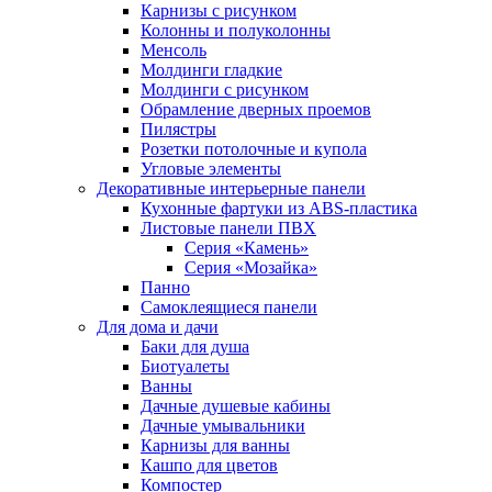
Карнизы с рисунком
Колонны и полуколонны
Менсоль
Молдинги гладкие
Молдинги с рисунком
Обрамление дверных проемов
Пилястры
Розетки потолочные и купола
Угловые элементы
Декоративные интерьерные панели
Кухонные фартуки из ABS-пластика
Листовые панели ПВХ
Серия «Камень»
Серия «Мозайка»
Панно
Самоклеящиеся панели
Для дома и дачи
Баки для душа
Биотуалеты
Ванны
Дачные душевые кабины
Дачные умывальники
Карнизы для ванны
Кашпо для цветов
Компостер