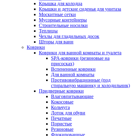
Крышка для колодца
Крышки и детские сиденья для унитаза
Москитные сетки
Мусорные контейнеры
Строительные носилки
Теплицы
Чехлы для гладильных досок
Шторы для ванн
Коврики
Коврики для ванной комнаты и туалета
SPA-коврики (резиновые на
присосках)
Вспененные коврики
Для ванной комнаты
Противовибрационные (под
стиральную машинку и холодильник)
Придверные коврики
Влаговпитывающие
Кокосовые
Кольчуга
Лоток для обуви
Печатные
Пористые
Резиновые
Флокированные