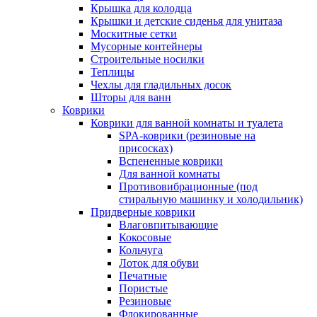
Крышка для колодца
Крышки и детские сиденья для унитаза
Москитные сетки
Мусорные контейнеры
Строительные носилки
Теплицы
Чехлы для гладильных досок
Шторы для ванн
Коврики
Коврики для ванной комнаты и туалета
SPA-коврики (резиновые на
присосках)
Вспененные коврики
Для ванной комнаты
Противовибрационные (под
стиральную машинку и холодильник)
Придверные коврики
Влаговпитывающие
Кокосовые
Кольчуга
Лоток для обуви
Печатные
Пористые
Резиновые
Флокированные