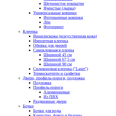
Щетинистое покрытие
Ячеистые (дырка)
Универсальные коврики
Интерьерные коврики
Лён
Фотопринт
Клеенка
Винилискожа (искусственная кожа)
Импортная клеенка
Обивка для дверей
Самоклеящаяся пленка
Шириной 45 см
Шириной 67,5 см
Шириной 90 см
Силиконовая клеенка ("Laser")
Термоскатерти и салфетки
Двери, профиль-пороги, подложка
Подложка
Профиль-пороги
Алюминиевые
Из ПВХ
Раздвижные двери
Бочки
Бочки для воды
Канистры, фляги и бидоны