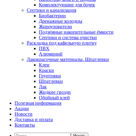
Комплектующие для бочек
Септики и канализация
Биобактерии
Дренажные колодцы
Жироуловители
Подземные накопительные ёмкости
Септики и система очистки
Раскладка под кафельную плитку
ПВХ
Алюминий
Лакокрасочные материалы. Шпатлевки
Клеи
Краски
Грунтовки
Шпатлевки
Лак
Жидкие гвозди
Обойный клей
Полезная информация
Акции
Новости
Доставка и оплата
Контакты
Искать