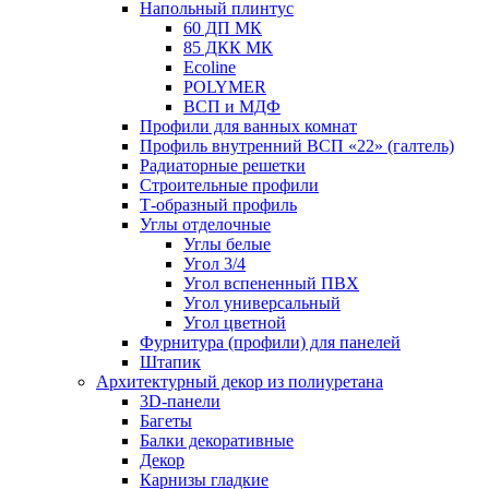
Напольный плинтус
60 ДП МК
85 ДКК МК
Ecoline
POLYMER
ВСП и МДФ
Профили для ванных комнат
Профиль внутренний ВСП «22» (галтель)
Радиаторные решетки
Строительные профили
Т-образный профиль
Углы отделочные
Углы белые
Угол 3/4
Угол вспененный ПВХ
Угол универсальный
Угол цветной
Фурнитура (профили) для панелей
Штапик
Архитектурный декор из полиуретана
3D-панели
Багеты
Балки декоративные
Декор
Карнизы гладкие