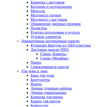
Карнизы с рисунком
Колонны и полуколонны
Менсоль
Молдинги гладкие
Молдинги с рисунком
Обрамление дверных проемов
Пилястры
Розетки потолочные и купола
Угловые элементы
Декоративные интерьерные панели
Кухонные фартуки из ABS-пластика
Листовые панели ПВХ
Серия «Камень»
Серия «Мозайка»
Панно
Самоклеящиеся панели
Для дома и дачи
Баки для душа
Биотуалеты
Ванны
Дачные душевые кабины
Дачные умывальники
Карнизы для ванны
Кашпо для цветов
Компостер