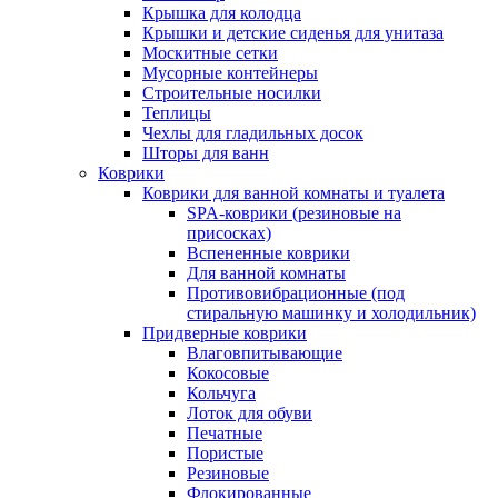
Крышка для колодца
Крышки и детские сиденья для унитаза
Москитные сетки
Мусорные контейнеры
Строительные носилки
Теплицы
Чехлы для гладильных досок
Шторы для ванн
Коврики
Коврики для ванной комнаты и туалета
SPA-коврики (резиновые на
присосках)
Вспененные коврики
Для ванной комнаты
Противовибрационные (под
стиральную машинку и холодильник)
Придверные коврики
Влаговпитывающие
Кокосовые
Кольчуга
Лоток для обуви
Печатные
Пористые
Резиновые
Флокированные