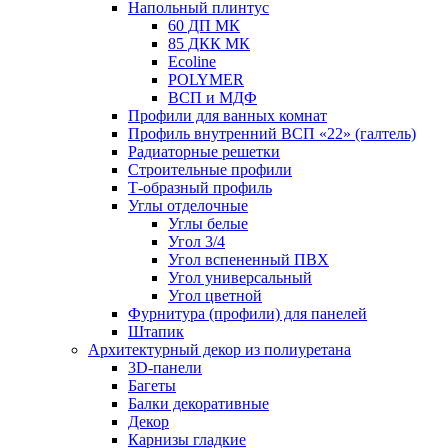
Напольный плинтус
60 ДП МК
85 ДКК МК
Ecoline
POLYMER
ВСП и МДФ
Профили для ванных комнат
Профиль внутренний ВСП «22» (галтель)
Радиаторные решетки
Строительные профили
Т-образный профиль
Углы отделочные
Углы белые
Угол 3/4
Угол вспененный ПВХ
Угол универсальный
Угол цветной
Фурнитура (профили) для панелей
Штапик
Архитектурный декор из полиуретана
3D-панели
Багеты
Балки декоративные
Декор
Карнизы гладкие