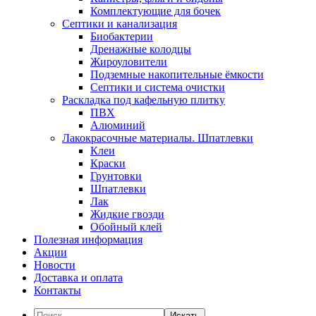
Комплектующие для бочек
Септики и канализация
Биобактерии
Дренажные колодцы
Жироуловители
Подземные накопительные ёмкости
Септики и система очистки
Раскладка под кафельную плитку
ПВХ
Алюминий
Лакокрасочные материалы. Шпатлевки
Клеи
Краски
Грунтовки
Шпатлевки
Лак
Жидкие гвозди
Обойный клей
Полезная информация
Акции
Новости
Доставка и оплата
Контакты
Искать