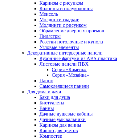
Карнизы с рисунком
Колонны и полуколонны
Менсоль
Молдинги гладкие
Молдинги с рисунком
Обрамление дверных проемов
Пилястры
Розетки потолочные и купола
Угловые элементы
Декоративные интерьерные панели
Кухонные фартуки из ABS-пластика
Листовые панели ПВХ
Серия «Камень»
Серия «Мозайка»
Панно
Самоклеящиеся панели
Для дома и дачи
Баки для душа
Биотуалеты
Ванны
Дачные душевые кабины
Дачные умывальники
Карнизы для ванны
Кашпо для цветов
Компостер