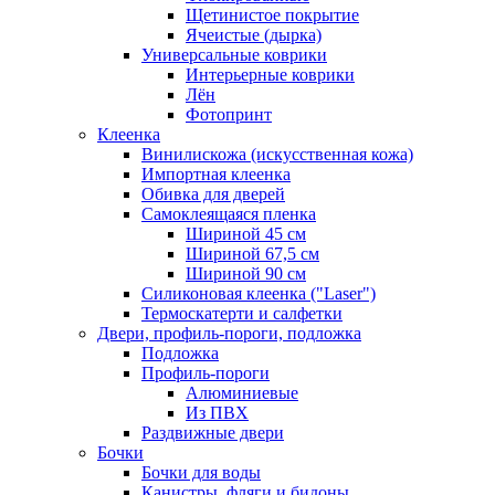
Щетинистое покрытие
Ячеистые (дырка)
Универсальные коврики
Интерьерные коврики
Лён
Фотопринт
Клеенка
Винилискожа (искусственная кожа)
Импортная клеенка
Обивка для дверей
Самоклеящаяся пленка
Шириной 45 см
Шириной 67,5 см
Шириной 90 см
Силиконовая клеенка ("Laser")
Термоскатерти и салфетки
Двери, профиль-пороги, подложка
Подложка
Профиль-пороги
Алюминиевые
Из ПВХ
Раздвижные двери
Бочки
Бочки для воды
Канистры, фляги и бидоны