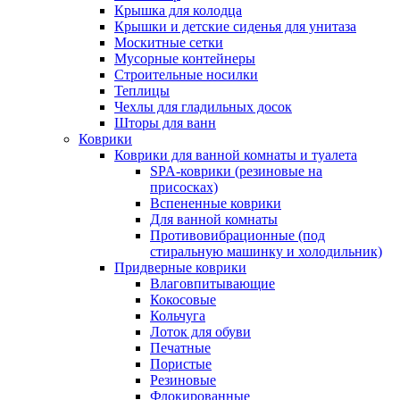
Крышка для колодца
Крышки и детские сиденья для унитаза
Москитные сетки
Мусорные контейнеры
Строительные носилки
Теплицы
Чехлы для гладильных досок
Шторы для ванн
Коврики
Коврики для ванной комнаты и туалета
SPA-коврики (резиновые на
присосках)
Вспененные коврики
Для ванной комнаты
Противовибрационные (под
стиральную машинку и холодильник)
Придверные коврики
Влаговпитывающие
Кокосовые
Кольчуга
Лоток для обуви
Печатные
Пористые
Резиновые
Флокированные