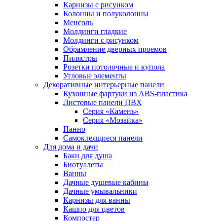
Карнизы с рисунком
Колонны и полуколонны
Менсоль
Молдинги гладкие
Молдинги с рисунком
Обрамление дверных проемов
Пилястры
Розетки потолочные и купола
Угловые элементы
Декоративные интерьерные панели
Кухонные фартуки из ABS-пластика
Листовые панели ПВХ
Серия «Камень»
Серия «Мозайка»
Панно
Самоклеящиеся панели
Для дома и дачи
Баки для душа
Биотуалеты
Ванны
Дачные душевые кабины
Дачные умывальники
Карнизы для ванны
Кашпо для цветов
Компостер