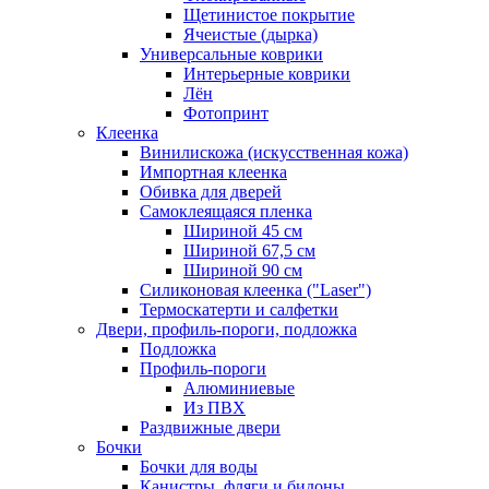
Щетинистое покрытие
Ячеистые (дырка)
Универсальные коврики
Интерьерные коврики
Лён
Фотопринт
Клеенка
Винилискожа (искусственная кожа)
Импортная клеенка
Обивка для дверей
Самоклеящаяся пленка
Шириной 45 см
Шириной 67,5 см
Шириной 90 см
Силиконовая клеенка ("Laser")
Термоскатерти и салфетки
Двери, профиль-пороги, подложка
Подложка
Профиль-пороги
Алюминиевые
Из ПВХ
Раздвижные двери
Бочки
Бочки для воды
Канистры, фляги и бидоны