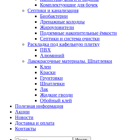
Комплектующие для бочек
Септики и канализация
Биобактерии
Дренажные колодцы
Жироуловители
Подземные накопительные ёмкости
Септики и система очистки
Раскладка под кафельную плитку
ПВХ
Алюминий
Лакокрасочные материалы. Шпатлевки
Клеи
Краски
Грунтовки
Шпатлевки
Лак
Жидкие гвозди
Обойный клей
Полезная информация
Акции
Новости
Доставка и оплата
Контакты
Искать