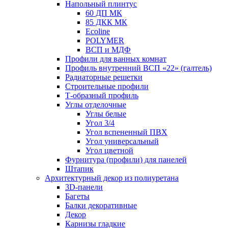
Напольный плинтус
60 ДП МК
85 ДКК МК
Ecoline
POLYMER
ВСП и МДФ
Профили для ванных комнат
Профиль внутренний ВСП «22» (галтель)
Радиаторные решетки
Строительные профили
Т-образный профиль
Углы отделочные
Углы белые
Угол 3/4
Угол вспененный ПВХ
Угол универсальный
Угол цветной
Фурнитура (профили) для панелей
Штапик
Архитектурный декор из полиуретана
3D-панели
Багеты
Балки декоративные
Декор
Карнизы гладкие