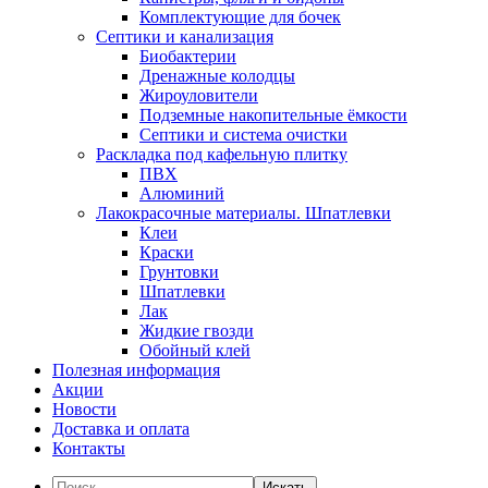
Комплектующие для бочек
Септики и канализация
Биобактерии
Дренажные колодцы
Жироуловители
Подземные накопительные ёмкости
Септики и система очистки
Раскладка под кафельную плитку
ПВХ
Алюминий
Лакокрасочные материалы. Шпатлевки
Клеи
Краски
Грунтовки
Шпатлевки
Лак
Жидкие гвозди
Обойный клей
Полезная информация
Акции
Новости
Доставка и оплата
Контакты
Искать