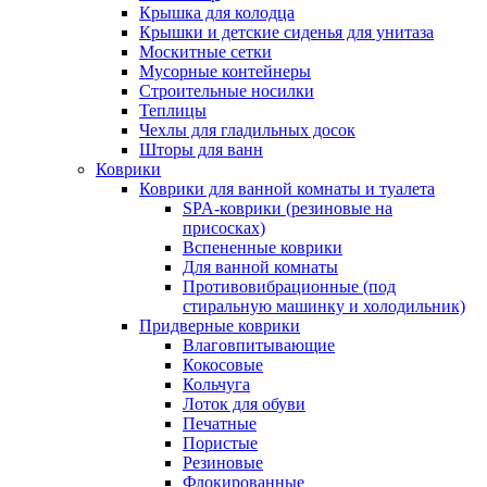
Крышка для колодца
Крышки и детские сиденья для унитаза
Москитные сетки
Мусорные контейнеры
Строительные носилки
Теплицы
Чехлы для гладильных досок
Шторы для ванн
Коврики
Коврики для ванной комнаты и туалета
SPA-коврики (резиновые на
присосках)
Вспененные коврики
Для ванной комнаты
Противовибрационные (под
стиральную машинку и холодильник)
Придверные коврики
Влаговпитывающие
Кокосовые
Кольчуга
Лоток для обуви
Печатные
Пористые
Резиновые
Флокированные