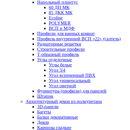
Напольный плинтус
60 ДП МК
85 ДКК МК
Ecoline
POLYMER
ВСП и МДФ
Профили для ванных комнат
Профиль внутренний ВСП «22» (галтель)
Радиаторные решетки
Строительные профили
Т-образный профиль
Углы отделочные
Углы белые
Угол 3/4
Угол вспененный ПВХ
Угол универсальный
Угол цветной
Фурнитура (профили) для панелей
Штапик
Архитектурный декор из полиуретана
3D-панели
Багеты
Балки декоративные
Декор
Карнизы гладкие