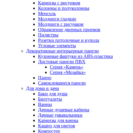
Карнизы с рисунком
Колонны и полуколонны
Менсоль
Молдинги гладкие
Молдинги с рисунком
Обрамление дверных проемов
Пилястры
Розетки потолочные и купола
Угловые элементы
Декоративные интерьерные панели
Кухонные фартуки из ABS-пластика
Листовые панели ПВХ
Серия «Камень»
Серия «Мозайка»
Панно
Самоклеящиеся панели
Для дома и дачи
Баки для душа
Биотуалеты
Ванны
Дачные душевые кабины
Дачные умывальники
Карнизы для ванны
Кашпо для цветов
Компостер