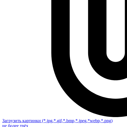
Загрузить картинки
(*.jpg,*.gif,*.bmp,*.jpeg,*webp,*.png)
не более трёх