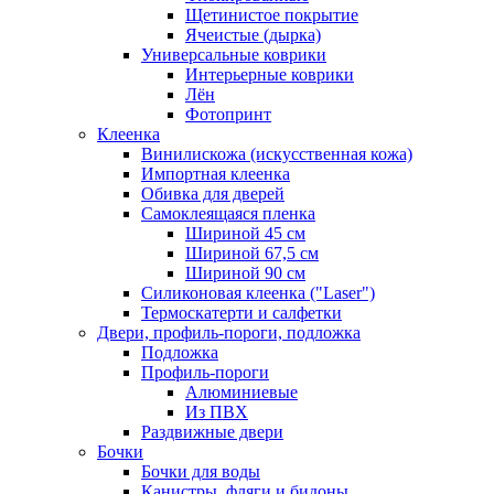
Щетинистое покрытие
Ячеистые (дырка)
Универсальные коврики
Интерьерные коврики
Лён
Фотопринт
Клеенка
Винилискожа (искусственная кожа)
Импортная клеенка
Обивка для дверей
Самоклеящаяся пленка
Шириной 45 см
Шириной 67,5 см
Шириной 90 см
Силиконовая клеенка ("Laser")
Термоскатерти и салфетки
Двери, профиль-пороги, подложка
Подложка
Профиль-пороги
Алюминиевые
Из ПВХ
Раздвижные двери
Бочки
Бочки для воды
Канистры, фляги и бидоны