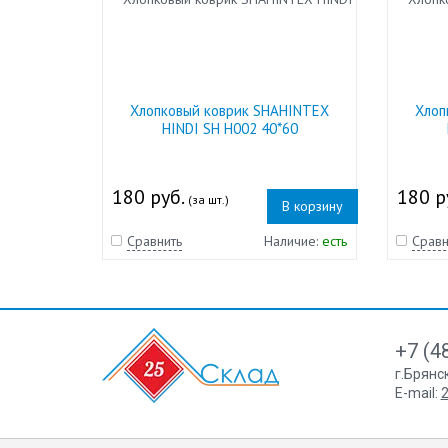
Хлопковый коврик SHAHINTEX
Хлоп
HINDI SH H002 40*60
180 руб.
180 р
(за шт.)
В корзину
Сравнить
Наличие:
есть
Сравн
+7 (4
г.Брянс
E-mail:
2