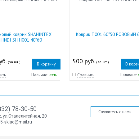
ковый коврик SHAHINTEX
Коврик Т001 60*50 РОЗОВЫЙ 
HINDI SH H001 40*60
уб.
500 руб.
(за шт.)
(за шт.)
В корзину
В корз
ить
Наличие:
есть
Сравнить
Наличие:
832) 78-30-50
Свяжитесь с нами
к
,
ул.Сталелитейная, 20
5-sklad@mail.ru