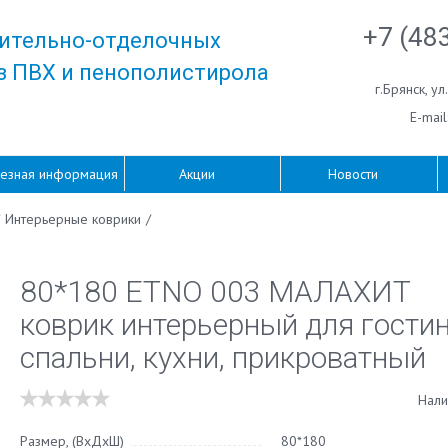
+7 (48
ительно-отделочных
з ПВХ и пенополистирола
г.Брянск
,
ул
E-mail
езная информация
Акции
Новости
Интерьерные коврики
/
80*180 ETNO 003 МАЛАХИТ
коврик интерьерный для гостин
спальни, кухни, прикроватный
Нали
Размер, (ВхДхШ)
80*180