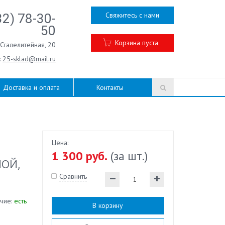
Свяжитесь с нами
32) 78-30-
50
Корзина пуста
.Сталелитейная, 20
:
25-sklad@mail.ru
Доставка и оплата
Контакты
Цена:
1 300 руб.
(за шт.)
ой,
Сравнить
чие:
есть
В корзину