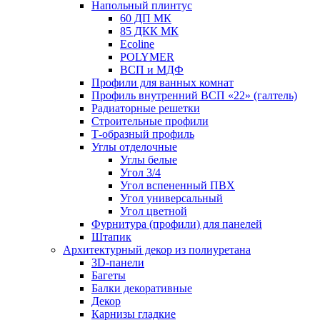
Напольный плинтус
60 ДП МК
85 ДКК МК
Ecoline
POLYMER
ВСП и МДФ
Профили для ванных комнат
Профиль внутренний ВСП «22» (галтель)
Радиаторные решетки
Строительные профили
Т-образный профиль
Углы отделочные
Углы белые
Угол 3/4
Угол вспененный ПВХ
Угол универсальный
Угол цветной
Фурнитура (профили) для панелей
Штапик
Архитектурный декор из полиуретана
3D-панели
Багеты
Балки декоративные
Декор
Карнизы гладкие