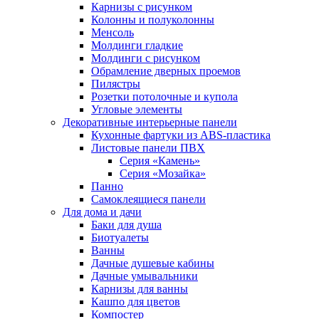
Карнизы с рисунком
Колонны и полуколонны
Менсоль
Молдинги гладкие
Молдинги с рисунком
Обрамление дверных проемов
Пилястры
Розетки потолочные и купола
Угловые элементы
Декоративные интерьерные панели
Кухонные фартуки из ABS-пластика
Листовые панели ПВХ
Серия «Камень»
Серия «Мозайка»
Панно
Самоклеящиеся панели
Для дома и дачи
Баки для душа
Биотуалеты
Ванны
Дачные душевые кабины
Дачные умывальники
Карнизы для ванны
Кашпо для цветов
Компостер