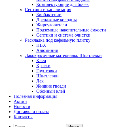
Комплектующие для бочек
Септики и канализация
Биобактерии
Дренажные колодцы
Жироуловители
Подземные накопительные ёмкости
Септики и система очистки
Раскладка под кафельную плитку
ПВХ
Алюминий
Лакокрасочные материалы. Шпатлевки
Клеи
Краски
Грунтовки
Шпатлевки
Лак
Жидкие гвозди
Обойный клей
Полезная информация
Акции
Новости
Доставка и оплата
Контакты
Искать