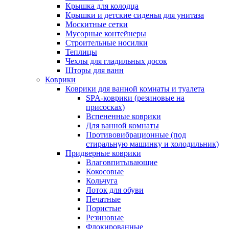
Крышка для колодца
Крышки и детские сиденья для унитаза
Москитные сетки
Мусорные контейнеры
Строительные носилки
Теплицы
Чехлы для гладильных досок
Шторы для ванн
Коврики
Коврики для ванной комнаты и туалета
SPA-коврики (резиновые на
присосках)
Вспененные коврики
Для ванной комнаты
Противовибрационные (под
стиральную машинку и холодильник)
Придверные коврики
Влаговпитывающие
Кокосовые
Кольчуга
Лоток для обуви
Печатные
Пористые
Резиновые
Флокированные