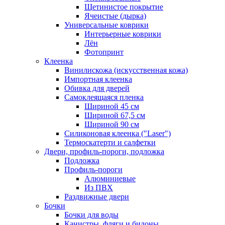
Щетинистое покрытие
Ячеистые (дырка)
Универсальные коврики
Интерьерные коврики
Лён
Фотопринт
Клеенка
Винилискожа (искусственная кожа)
Импортная клеенка
Обивка для дверей
Самоклеящаяся пленка
Шириной 45 см
Шириной 67,5 см
Шириной 90 см
Силиконовая клеенка ("Laser")
Термоскатерти и салфетки
Двери, профиль-пороги, подложка
Подложка
Профиль-пороги
Алюминиевые
Из ПВХ
Раздвижные двери
Бочки
Бочки для воды
Канистры, фляги и бидоны