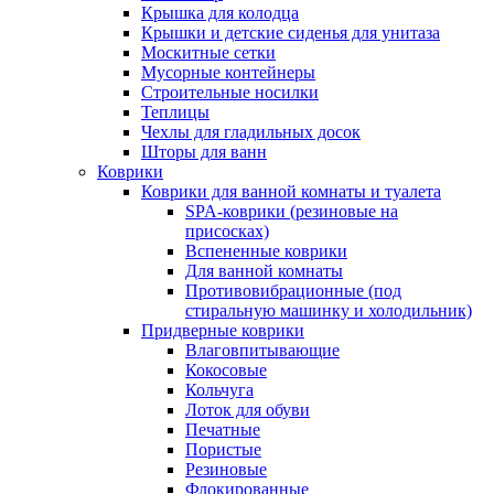
Крышка для колодца
Крышки и детские сиденья для унитаза
Москитные сетки
Мусорные контейнеры
Строительные носилки
Теплицы
Чехлы для гладильных досок
Шторы для ванн
Коврики
Коврики для ванной комнаты и туалета
SPA-коврики (резиновые на
присосках)
Вспененные коврики
Для ванной комнаты
Противовибрационные (под
стиральную машинку и холодильник)
Придверные коврики
Влаговпитывающие
Кокосовые
Кольчуга
Лоток для обуви
Печатные
Пористые
Резиновые
Флокированные