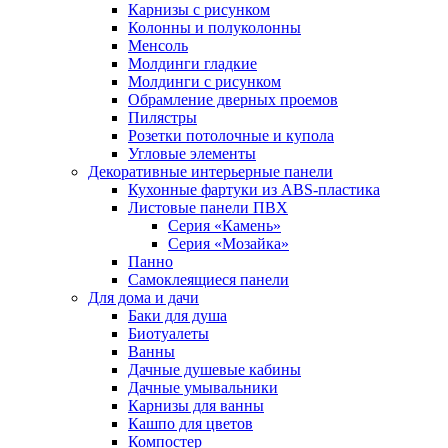
Карнизы с рисунком
Колонны и полуколонны
Менсоль
Молдинги гладкие
Молдинги с рисунком
Обрамление дверных проемов
Пилястры
Розетки потолочные и купола
Угловые элементы
Декоративные интерьерные панели
Кухонные фартуки из ABS-пластика
Листовые панели ПВХ
Серия «Камень»
Серия «Мозайка»
Панно
Самоклеящиеся панели
Для дома и дачи
Баки для душа
Биотуалеты
Ванны
Дачные душевые кабины
Дачные умывальники
Карнизы для ванны
Кашпо для цветов
Компостер