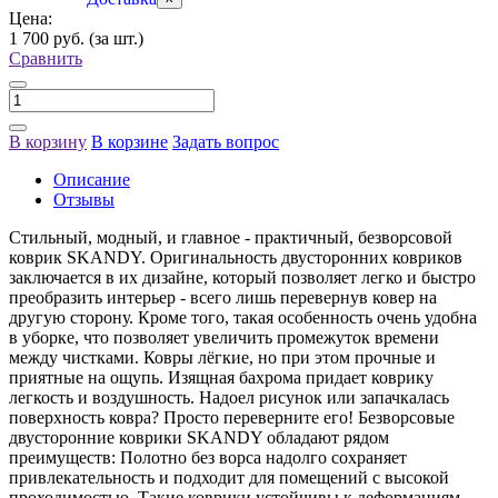
Цена:
1 700 руб.
(за шт.)
Сравнить
В корзину
В корзине
Задать вопрос
Описание
Отзывы
Cтильный, модный, и главное - практичный, безворсовой
коврик SKANDY. Оригинальность двусторонних ковриков
заключается в их дизайне, который позволяет легко и быстро
преобразить интерьер - всего лишь перевернув ковер на
другую сторону. Кроме того, такая особенность очень удобна
в уборке, что позволяет увеличить промежуток времени
между чистками. Ковры лёгкие, но при этом прочные и
приятные на ощупь. Изящная бахрома придает коврику
легкость и воздушность. Надоел рисунок или запачкалась
поверхность ковра? Просто переверните его! Безворсовые
двусторонние коврики SKANDY обладают рядом
преимуществ: Полотно без ворса надолго сохраняет
привлекательность и подходит для помещений с высокой
проходимостью. Такие коврики устойчивы к деформациям,