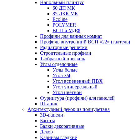
Напольный плинтус
60 ДП МК
85 ДКК МК
Ecoline
POLYMER
ВСП и МДФ
Профили для ванных комнат
Профиль внутренний ВСП «22» (галтель)
Радиаторные решетки
Строительные профили
Т-образный профиль
Углы отделочные
Углы белые
Угол 3/4
Угол вспененный ПВХ
Угол универсальный
Угол цветной
Фурнитура (профили) для панелей
Штапик
Архитектурный декор из полиуретана
3D-панели
Багеты
Балки декоративные
Декор
Карнизы гладкие