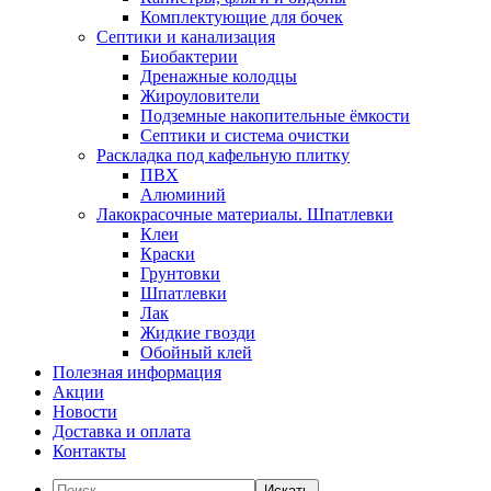
Комплектующие для бочек
Септики и канализация
Биобактерии
Дренажные колодцы
Жироуловители
Подземные накопительные ёмкости
Септики и система очистки
Раскладка под кафельную плитку
ПВХ
Алюминий
Лакокрасочные материалы. Шпатлевки
Клеи
Краски
Грунтовки
Шпатлевки
Лак
Жидкие гвозди
Обойный клей
Полезная информация
Акции
Новости
Доставка и оплата
Контакты
Искать