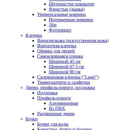
Щетинистое покрытие
Ячеистые (дырка)
Универсальные коврики
Интерьерные коврики
Лён
Фотопринт
Клеенка
Винилискожа (искусственная кожа)
Импортная клеенка
Обивка для дверей
Самоклеящаяся пленка
Шириной 45 см
Шириной 67,5 см
Шириной 90 см
Силиконовая клеенка ("Laser")
Термоскатерти и салфетки
Двери, профиль-пороги, подложка
Подложка
Профиль-пороги
Алюминиевые
Из ПВХ
Раздвижные двери
Бочки
Бочки для воды
Канистры, фляги и бидоны