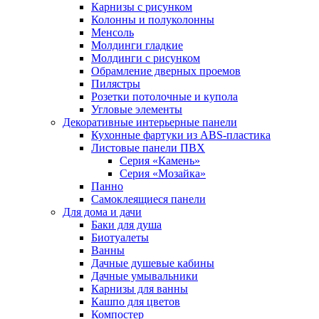
Карнизы с рисунком
Колонны и полуколонны
Менсоль
Молдинги гладкие
Молдинги с рисунком
Обрамление дверных проемов
Пилястры
Розетки потолочные и купола
Угловые элементы
Декоративные интерьерные панели
Кухонные фартуки из ABS-пластика
Листовые панели ПВХ
Серия «Камень»
Серия «Мозайка»
Панно
Самоклеящиеся панели
Для дома и дачи
Баки для душа
Биотуалеты
Ванны
Дачные душевые кабины
Дачные умывальники
Карнизы для ванны
Кашпо для цветов
Компостер