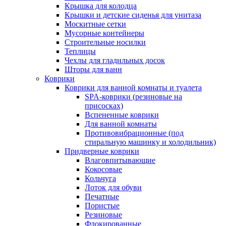
Крышка для колодца
Крышки и детские сиденья для унитаза
Москитные сетки
Мусорные контейнеры
Строительные носилки
Теплицы
Чехлы для гладильных досок
Шторы для ванн
Коврики
Коврики для ванной комнаты и туалета
SPA-коврики (резиновые на
присосках)
Вспененные коврики
Для ванной комнаты
Противовибрационные (под
стиральную машинку и холодильник)
Придверные коврики
Влаговпитывающие
Кокосовые
Кольчуга
Лоток для обуви
Печатные
Пористые
Резиновые
Флокированные