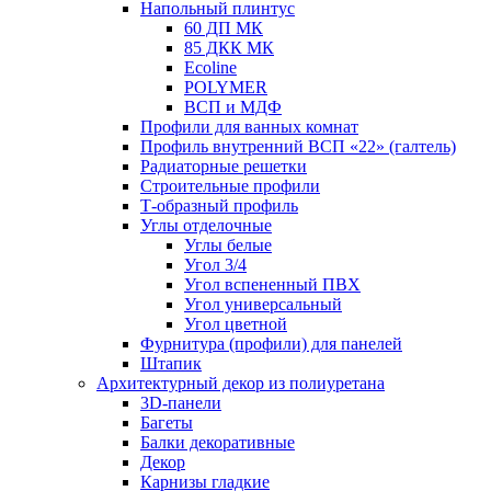
Напольный плинтус
60 ДП МК
85 ДКК МК
Ecoline
POLYMER
ВСП и МДФ
Профили для ванных комнат
Профиль внутренний ВСП «22» (галтель)
Радиаторные решетки
Строительные профили
Т-образный профиль
Углы отделочные
Углы белые
Угол 3/4
Угол вспененный ПВХ
Угол универсальный
Угол цветной
Фурнитура (профили) для панелей
Штапик
Архитектурный декор из полиуретана
3D-панели
Багеты
Балки декоративные
Декор
Карнизы гладкие