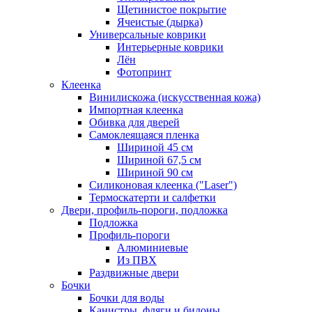
Щетинистое покрытие
Ячеистые (дырка)
Универсальные коврики
Интерьерные коврики
Лён
Фотопринт
Клеенка
Винилискожа (искусственная кожа)
Импортная клеенка
Обивка для дверей
Самоклеящаяся пленка
Шириной 45 см
Шириной 67,5 см
Шириной 90 см
Силиконовая клеенка ("Laser")
Термоскатерти и салфетки
Двери, профиль-пороги, подложка
Подложка
Профиль-пороги
Алюминиевые
Из ПВХ
Раздвижные двери
Бочки
Бочки для воды
Канистры, фляги и бидоны