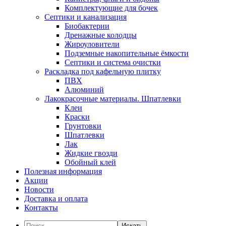
Комплектующие для бочек
Септики и канализация
Биобактерии
Дренажные колодцы
Жироуловители
Подземные накопительные ёмкости
Септики и система очистки
Раскладка под кафельную плитку
ПВХ
Алюминий
Лакокрасочные материалы. Шпатлевки
Клеи
Краски
Грунтовки
Шпатлевки
Лак
Жидкие гвозди
Обойный клей
Полезная информация
Акции
Новости
Доставка и оплата
Контакты
Искать