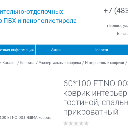
+7 (48
ительно-отделочных
з ПВХ и пенополистирола
г.Брянск
,
ул
E-mail
езная информация
Акции
Новости
/
Каталог
/
Коврики
/
Универсальные коврики
/
Интерьерные коврики
/
60*100 ETNO 0
коврик интерье
гостиной, спальн
прикроватный