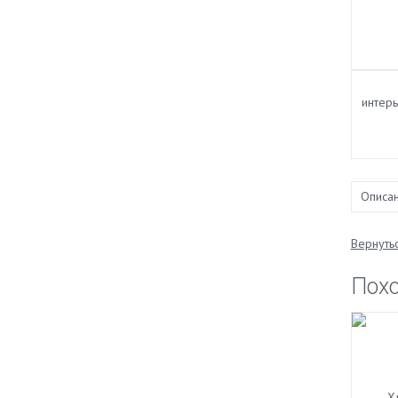
Описа
Вернутьс
Пох