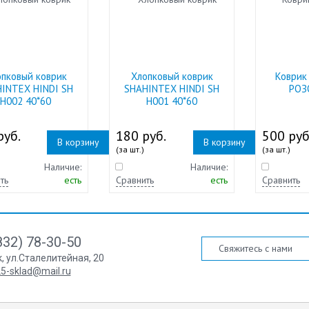
опковый коврик
Хлопковый коврик
Коврик
INTEX HINDI SH
SHAHINTEX HINDI SH
РОЗ
H002 40*60
H001 40*60
руб.
180 руб.
500 руб
В корзину
В корзину
(за шт.)
(за шт.)
Наличие:
Наличие:
ть
есть
Сравнить
есть
Сравнить
832) 78-30-50
Свяжитесь с нами
к
,
ул.Сталелитейная, 20
5-sklad@mail.ru