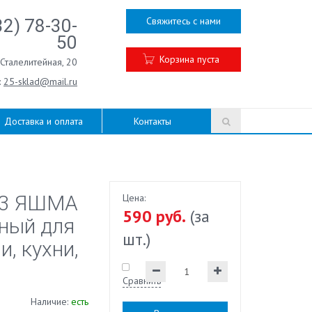
Свяжитесь с нами
32) 78-30-
50
Корзина пуста
.Сталелитейная, 20
:
25-sklad@mail.ru
Доставка и оплата
Контакты
03 ЯШМА
Цена:
590 руб.
(за
рный для
шт.)
и, кухни,
Сравнить
Наличие:
есть