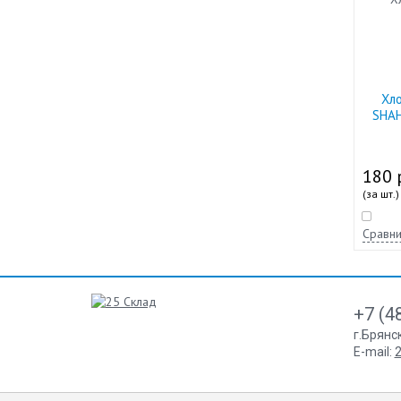
Хл
SHAH
180 
(за шт.)
Сравни
+7 (4
г.Брянс
E-mail:
2