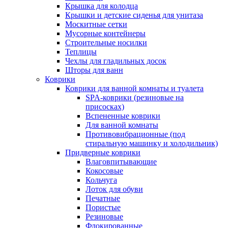
Крышка для колодца
Крышки и детские сиденья для унитаза
Москитные сетки
Мусорные контейнеры
Строительные носилки
Теплицы
Чехлы для гладильных досок
Шторы для ванн
Коврики
Коврики для ванной комнаты и туалета
SPA-коврики (резиновые на
присосках)
Вспененные коврики
Для ванной комнаты
Противовибрационные (под
стиральную машинку и холодильник)
Придверные коврики
Влаговпитывающие
Кокосовые
Кольчуга
Лоток для обуви
Печатные
Пористые
Резиновые
Флокированные