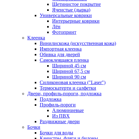
Щетинистое покрытие
Ячеистые (дырка)
Универсальные коврики
Интерьерные коврики
Лён
Фотопринт
Клеенка
Винилискожа (искусственная кожа)
Импортная клеенка
Обивка для дверей
Самоклеящаяся пленка
Шириной 45 см
Шириной 67,5 см
Шириной 90 см
Силиконовая клеенка ("Laser")
Термоскатерти и салфетки
Двери, профиль-пороги, подложка
Подложка
Профиль-пороги
Алюминиевые
Из ПВХ
Раздвижные двери
Бочки
Бочки для воды
Канистры, фляги и бидоны