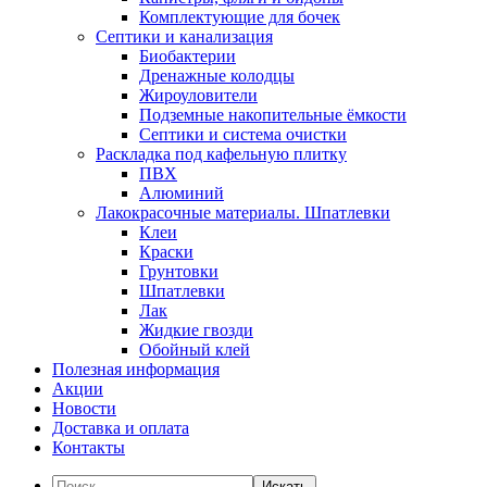
Комплектующие для бочек
Септики и канализация
Биобактерии
Дренажные колодцы
Жироуловители
Подземные накопительные ёмкости
Септики и система очистки
Раскладка под кафельную плитку
ПВХ
Алюминий
Лакокрасочные материалы. Шпатлевки
Клеи
Краски
Грунтовки
Шпатлевки
Лак
Жидкие гвозди
Обойный клей
Полезная информация
Акции
Новости
Доставка и оплата
Контакты
Искать