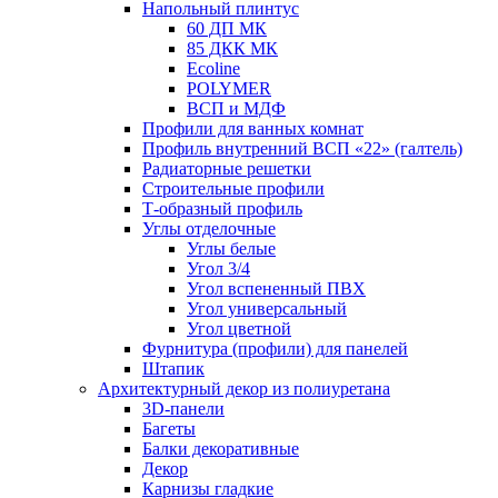
Напольный плинтус
60 ДП МК
85 ДКК МК
Ecoline
POLYMER
ВСП и МДФ
Профили для ванных комнат
Профиль внутренний ВСП «22» (галтель)
Радиаторные решетки
Строительные профили
Т-образный профиль
Углы отделочные
Углы белые
Угол 3/4
Угол вспененный ПВХ
Угол универсальный
Угол цветной
Фурнитура (профили) для панелей
Штапик
Архитектурный декор из полиуретана
3D-панели
Багеты
Балки декоративные
Декор
Карнизы гладкие