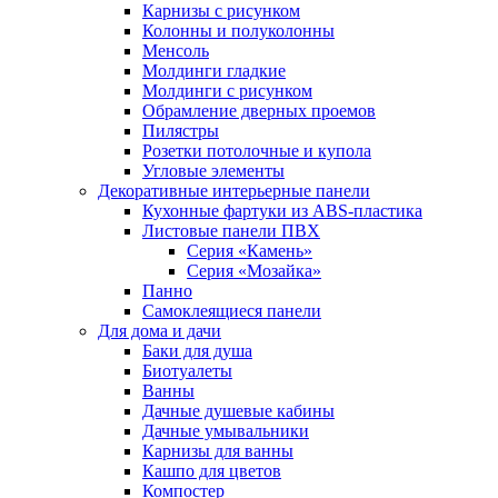
Карнизы с рисунком
Колонны и полуколонны
Менсоль
Молдинги гладкие
Молдинги с рисунком
Обрамление дверных проемов
Пилястры
Розетки потолочные и купола
Угловые элементы
Декоративные интерьерные панели
Кухонные фартуки из ABS-пластика
Листовые панели ПВХ
Серия «Камень»
Серия «Мозайка»
Панно
Самоклеящиеся панели
Для дома и дачи
Баки для душа
Биотуалеты
Ванны
Дачные душевые кабины
Дачные умывальники
Карнизы для ванны
Кашпо для цветов
Компостер