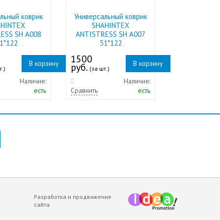
льный коврик
Универсальный коврик
AHINTEX
SHAHINTEX
ESS SH A008
ANTISTRESS SH A007
1*122
51*122
1500
В корзину
В корзину
руб.
т.)
(за шт.)
Наличие:
Наличие:
есть
Сравнить
есть
Разработка и продвижение
сайта