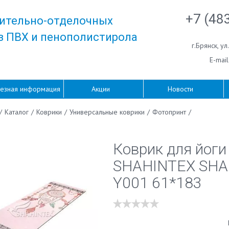
+7 (48
ительно-отделочных
з ПВХ и пенополистирола
г.Брянск
,
ул
E-mail
езная информация
Акции
Новости
/
Каталог
/
Коврики
/
Универсальные коврики
/
Фотопринт
/
Коврик для йоги
SHAHINTEX SH
Y001 61*183