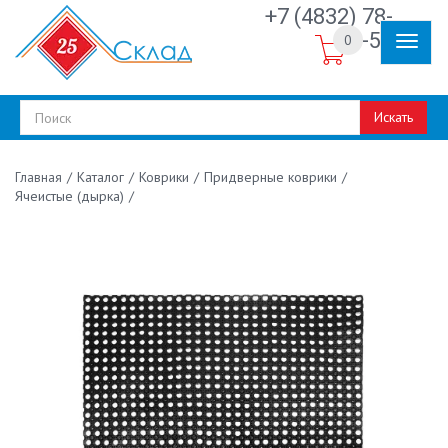
+7 (4832) 78-
30-50
0
Искать
/
Каталог
/
Коврики
/
Придверные коврики
/
Главная
Ячеистые (дырка)
/