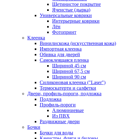
Щетинистое покрытие
Ячеистые (дырка)
Универсальные коврики
Интерьерные коврики
Лён
Фотопринт
Клеенка
Винилискожа (искусственная кожа)
Импортная клеенка
Обивка для дверей
Самоклеящаяся пленка
Шириной 45 см
Шириной 67,5 см
Шириной 90 см
Силиконовая клеенка ("Laser")
Термоскатерти и салфетки
Двери, профиль-пороги, подложка
Подложка
Профиль-пороги
Алюминиевые
Из ПВХ
Раздвижные двери
Бочки
Бочки для воды
Канистры, фляги и бидоны