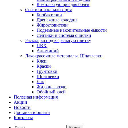
Комплектующие для бочек
Септики и канализация
Биобактерии
Дренажные колодцы
Жироуловители
Подземные накопительные ёмкости
Септики и система очистки
Раскладка под кафельную плитку
ПВХ
Алюминий
Лакокрасочные материалы. Шпатлевки
Клеи
Краски
Грунтовки
Шпатлевки
Лак
Жидкие гвозди
Обойный клей
Полезная информация
Акции
Новости
Доставка и оплата
Контакты
Искать