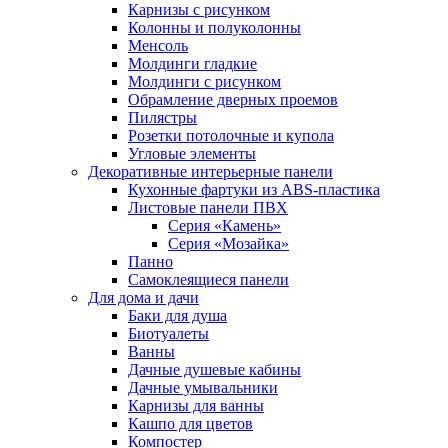
Карнизы с рисунком
Колонны и полуколонны
Менсоль
Молдинги гладкие
Молдинги с рисунком
Обрамление дверных проемов
Пилястры
Розетки потолочные и купола
Угловые элементы
Декоративные интерьерные панели
Кухонные фартуки из ABS-пластика
Листовые панели ПВХ
Серия «Камень»
Серия «Мозайка»
Панно
Самоклеящиеся панели
Для дома и дачи
Баки для душа
Биотуалеты
Ванны
Дачные душевые кабины
Дачные умывальники
Карнизы для ванны
Кашпо для цветов
Компостер