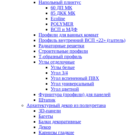
Напольный плинтус
60 ДП МК
85 ДКК МК
Ecoline
POLYMER
ВСП и МДФ
Профили для ванных комнат
Профиль внутренний ВСП «22» (галтель)
Радиаторные решетки
Строительные профили
Т-образный профиль
Углы отделочные
Углы белые
Угол 3/4
Угол вспененный ПВХ
Угол универсальный
Угол цветной
Фурнитура (профили) для панелей
Штапик
Архитектурный декор из полиуретана
3D-панели
Багеты
Балки декоративные
Декор
Карнизы гладкие