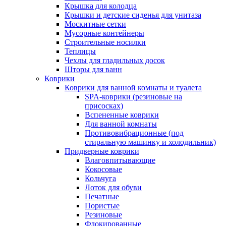
Крышка для колодца
Крышки и детские сиденья для унитаза
Москитные сетки
Мусорные контейнеры
Строительные носилки
Теплицы
Чехлы для гладильных досок
Шторы для ванн
Коврики
Коврики для ванной комнаты и туалета
SPA-коврики (резиновые на
присосках)
Вспененные коврики
Для ванной комнаты
Противовибрационные (под
стиральную машинку и холодильник)
Придверные коврики
Влаговпитывающие
Кокосовые
Кольчуга
Лоток для обуви
Печатные
Пористые
Резиновые
Флокированные