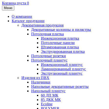
Корзина пуста
0
Меню
О компании
Каталог продукции
Декоративная продукция
Декоративные колонны и пилястры
Потолочная плитка
Инжекционная плитка
Потолочные панели
Штампованная плитка
Экструдированная плитка
Потолочные розетки
Потолочный плинтус
Инжекционный плинтус
Ламинированный плинтус
Экструзионный плинтус
Изделия из ПВХ
Наличники
Напольные декоративные розетты
Напольный плинтус
60 ДП МК
85 ДКК МК
Ecoline
POLYMER