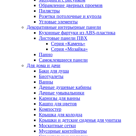
Обрамление дверных проемов
Пилястры
Розетки потолочные и купола
Угловые элементы
Декоративные интерьерные панели
Кухонные фартуки из ABS-пластика
Листовые панели ПВХ
Серия «Камень»
Серия «Мозайка»
Панно
Самоклеящиеся панели
Для дома и дачи
Баки для душа
Биотуалеты
Ванны
Дачные душевые кабины
Дачные умывальники
Карнизы для ванны
Кашпо для цветов
Компостер
Крышка для колодца
Крышки и детские сиденья для унитаза
Москитные сетки
Мусорные контейнеры