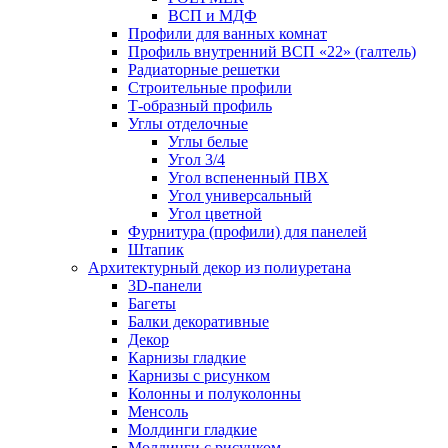
ВСП и МДФ
Профили для ванных комнат
Профиль внутренний ВСП «22» (галтель)
Радиаторные решетки
Строительные профили
Т-образный профиль
Углы отделочные
Углы белые
Угол 3/4
Угол вспененный ПВХ
Угол универсальный
Угол цветной
Фурнитура (профили) для панелей
Штапик
Архитектурный декор из полиуретана
3D-панели
Багеты
Балки декоративные
Декор
Карнизы гладкие
Карнизы с рисунком
Колонны и полуколонны
Менсоль
Молдинги гладкие
Молдинги с рисунком