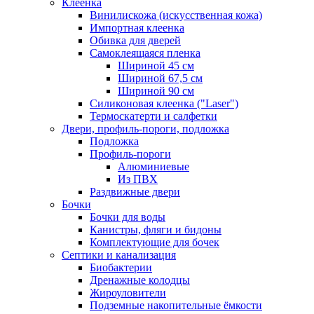
Клеенка
Винилискожа (искусственная кожа)
Импортная клеенка
Обивка для дверей
Самоклеящаяся пленка
Шириной 45 см
Шириной 67,5 см
Шириной 90 см
Силиконовая клеенка ("Laser")
Термоскатерти и салфетки
Двери, профиль-пороги, подложка
Подложка
Профиль-пороги
Алюминиевые
Из ПВХ
Раздвижные двери
Бочки
Бочки для воды
Канистры, фляги и бидоны
Комплектующие для бочек
Септики и канализация
Биобактерии
Дренажные колодцы
Жироуловители
Подземные накопительные ёмкости