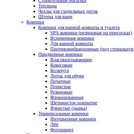
Строительные носилки
Теплицы
Чехлы для гладильных досок
Шторы для ванн
Коврики
Коврики для ванной комнаты и туалета
SPA-коврики (резиновые на присосках)
Вспененные коврики
Для ванной комнаты
Противовибрационные (под стиральную
Придверные коврики
Влаговпитывающие
Кокосовые
Кольчуга
Лоток для обуви
Печатные
Пористые
Резиновые
Флокированные
Щетинистое покрытие
Ячеистые (дырка)
Универсальные коврики
Интерьерные коврики
Лён
Фотопринт