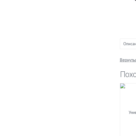
Описа
Вернутьс
Пох