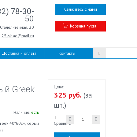
Свяжитесь с нами
32) 78-30-
50
Корзина пуста
.Сталелитейная, 20
:
25-sklad@mail.ru
Доставка и оплата
Контакты
ый Greek
Цена:
325 руб.
(за
шт.)
Наличие:
есть
Greek 40*60см, серый
Сравнить
60