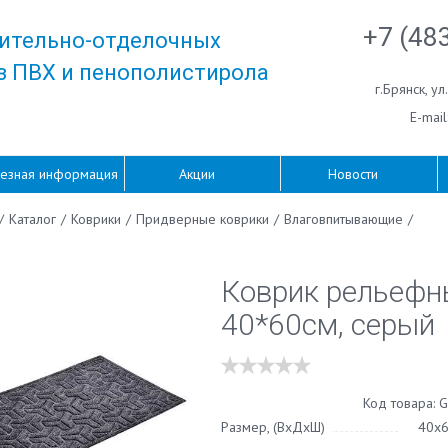
+7 (48
ительно-отделочных
з ПВХ и пенополистирола
г.Брянск
,
ул
E-mail
езная информация
Акции
Новости
/
Каталог
/
Коврики
/
Придверные коврики
/
Влаговпитывающие
/
Коврик рельефн
40*60см, серый
Код товара: 
Размер, (ВхДхШ)
40х