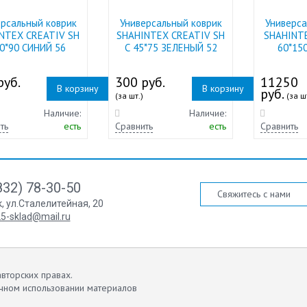
ерсальный коврик
Универсальный коврик
Универса
NTEX CREATIV SH
SНAHINTEX CREATIV SH
SHAHINT
60*90 СИНИЙ 56
С 45*75 ЗЕЛЕНЫЙ 52
60*15
руб.
300 руб.
11250
В корзину
В корзину
руб.
(за шт.)
(за ш
Наличие:
Наличие:
ть
есть
Сравнить
есть
Сравнить
832) 78-30-50
Свяжитесь с нами
к
,
ул.Сталелитейная, 20
5-sklad@mail.ru
вторских правах.
чном использовании материалов