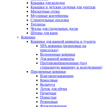
Крышка для колодца
Крышки и детские сиденья для унитаза
Москитные сетки
Мусорные контейнеры
Строительные носилки
Теплицы
Чехлы для гладильных досок
Шторы для ванн
Коврики
Коврики для ванной комнаты и туалета
SPA-коврики (резиновые на
присосках)
Вспененные коврики
Для ванной комнаты
Противовибрационные (под
стиральную машинку и холодильник)
Придверные коврики
Влаговпитывающие
Кокосовые
Кольчуга
Лоток для обуви
Печатные
Пористые
Резиновые
Флокированные