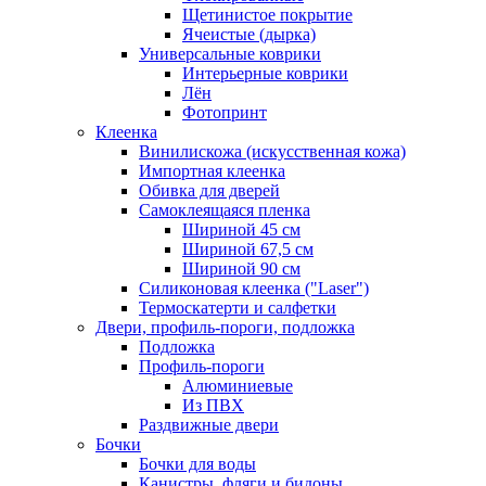
Щетинистое покрытие
Ячеистые (дырка)
Универсальные коврики
Интерьерные коврики
Лён
Фотопринт
Клеенка
Винилискожа (искусственная кожа)
Импортная клеенка
Обивка для дверей
Самоклеящаяся пленка
Шириной 45 см
Шириной 67,5 см
Шириной 90 см
Силиконовая клеенка ("Laser")
Термоскатерти и салфетки
Двери, профиль-пороги, подложка
Подложка
Профиль-пороги
Алюминиевые
Из ПВХ
Раздвижные двери
Бочки
Бочки для воды
Канистры, фляги и бидоны