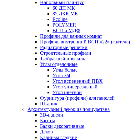
Напольный плинтус
60 ДП МК
85 ДКК МК
Ecoline
POLYMER
ВСП и МДФ
Профили для ванных комнат
Профиль внутренний ВСП «22» (галтель)
Радиаторные решетки
Строительные профили
Т-образный профиль
Углы отделочные
Углы белые
Угол 3/4
Угол вспененный ПВХ
Угол универсальный
Угол цветной
Фурнитура (профили) для панелей
Штапик
Архитектурный декор из полиуретана
3D-панели
Багеты
Балки декоративные
Декор
Карнизы гладкие