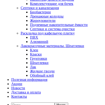
Комплектующие для бочек
Септики и канализация
Биобактерии
Дренажные колодцы
Жироуловители
Подземные накопительные ёмкости
Септики и система очистки
Раскладка под кафельную плитку
ПВХ
Алюминий
Лакокрасочные материалы. Шпатлевки
Клеи
Краски
Грунтовки
Шпатлевки
Лак
Жидкие гвозди
Обойный клей
Полезная информация
Акции
Новости
Доставка и оплата
Контакты
Искать