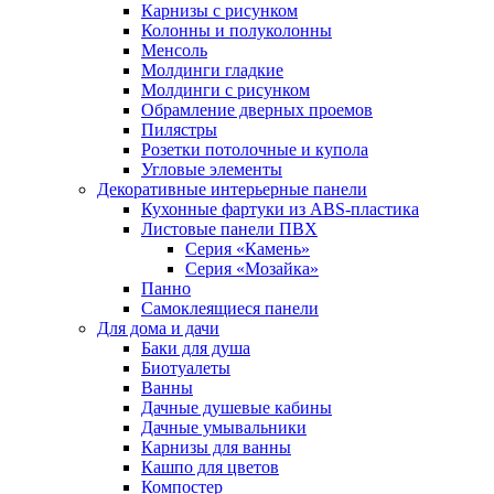
Карнизы с рисунком
Колонны и полуколонны
Менсоль
Молдинги гладкие
Молдинги с рисунком
Обрамление дверных проемов
Пилястры
Розетки потолочные и купола
Угловые элементы
Декоративные интерьерные панели
Кухонные фартуки из ABS-пластика
Листовые панели ПВХ
Серия «Камень»
Серия «Мозайка»
Панно
Самоклеящиеся панели
Для дома и дачи
Баки для душа
Биотуалеты
Ванны
Дачные душевые кабины
Дачные умывальники
Карнизы для ванны
Кашпо для цветов
Компостер