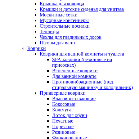
Крышка для колодца
Крышки и детские сиденья для унитаза
Москитные сетки
Мусорные контейнеры
Строительные носилки
Теплицы
Чехлы для гладильных досок
Шторы для ванн
Коврики
Коврики для ванной комнаты и туалета
SPA-коврики (резиновые на
присосках)
Вспененные коврики
Для ванной комнаты
Противовибрационные (под
стиральную машинку и холодильник)
Придверные коврики
Влаговпитывающие
Кокосовые
Кольчуга
Лоток для обуви
Печатные
Пористые
Резиновые
Флокированные