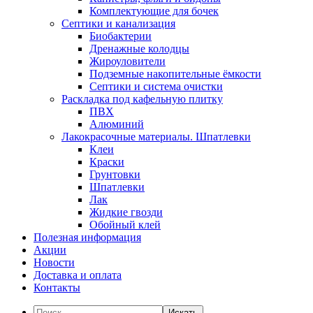
Комплектующие для бочек
Септики и канализация
Биобактерии
Дренажные колодцы
Жироуловители
Подземные накопительные ёмкости
Септики и система очистки
Раскладка под кафельную плитку
ПВХ
Алюминий
Лакокрасочные материалы. Шпатлевки
Клеи
Краски
Грунтовки
Шпатлевки
Лак
Жидкие гвозди
Обойный клей
Полезная информация
Акции
Новости
Доставка и оплата
Контакты
Искать