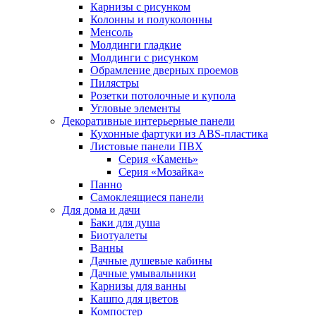
Карнизы с рисунком
Колонны и полуколонны
Менсоль
Молдинги гладкие
Молдинги с рисунком
Обрамление дверных проемов
Пилястры
Розетки потолочные и купола
Угловые элементы
Декоративные интерьерные панели
Кухонные фартуки из ABS-пластика
Листовые панели ПВХ
Серия «Камень»
Серия «Мозайка»
Панно
Самоклеящиеся панели
Для дома и дачи
Баки для душа
Биотуалеты
Ванны
Дачные душевые кабины
Дачные умывальники
Карнизы для ванны
Кашпо для цветов
Компостер