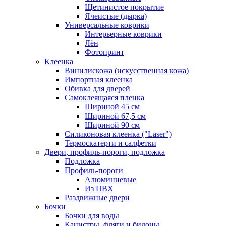
Щетинистое покрытие
Ячеистые (дырка)
Универсальные коврики
Интерьерные коврики
Лён
Фотопринт
Клеенка
Винилискожа (искусственная кожа)
Импортная клеенка
Обивка для дверей
Самоклеящаяся пленка
Шириной 45 см
Шириной 67,5 см
Шириной 90 см
Силиконовая клеенка ("Laser")
Термоскатерти и салфетки
Двери, профиль-пороги, подложка
Подложка
Профиль-пороги
Алюминиевые
Из ПВХ
Раздвижные двери
Бочки
Бочки для воды
Канистры, фляги и бидоны