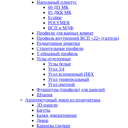
Напольный плинтус
60 ДП МК
85 ДКК МК
Ecoline
POLYMER
ВСП и МДФ
Профили для ванных комнат
Профиль внутренний ВСП «22» (галтель)
Радиаторные решетки
Строительные профили
Т-образный профиль
Углы отделочные
Углы белые
Угол 3/4
Угол вспененный ПВХ
Угол универсальный
Угол цветной
Фурнитура (профили) для панелей
Штапик
Архитектурный декор из полиуретана
3D-панели
Багеты
Балки декоративные
Декор
Карнизы гладкие