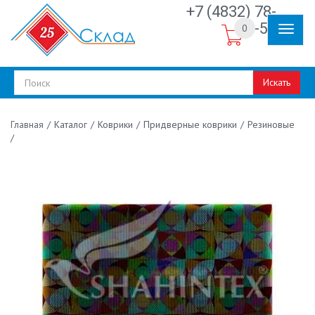
+7 (4832) 78-
30-50
0
Искать
/
Каталог
/
Коврики
/
Придверные коврики
/
Резиновые
Главная
/