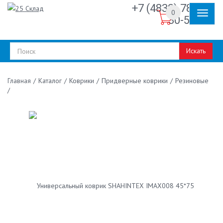
+7 (4832) 78-
0
30-50
Искать
/
Каталог
/
Коврики
/
Придверные коврики
/
Резиновые
Главная
/