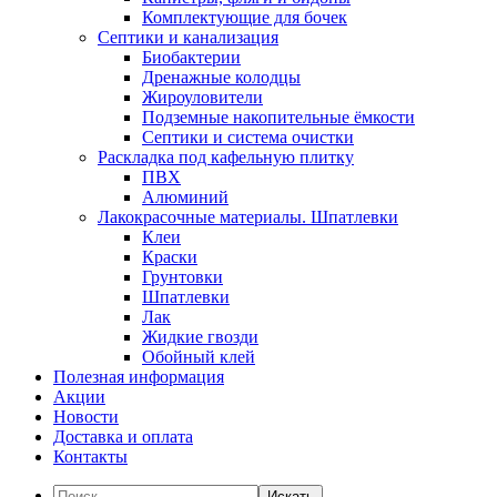
Комплектующие для бочек
Септики и канализация
Биобактерии
Дренажные колодцы
Жироуловители
Подземные накопительные ёмкости
Септики и система очистки
Раскладка под кафельную плитку
ПВХ
Алюминий
Лакокрасочные материалы. Шпатлевки
Клеи
Краски
Грунтовки
Шпатлевки
Лак
Жидкие гвозди
Обойный клей
Полезная информация
Акции
Новости
Доставка и оплата
Контакты
Искать