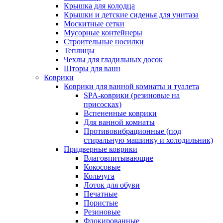
Крышка для колодца
Крышки и детские сиденья для унитаза
Москитные сетки
Мусорные контейнеры
Строительные носилки
Теплицы
Чехлы для гладильных досок
Шторы для ванн
Коврики
Коврики для ванной комнаты и туалета
SPA-коврики (резиновые на
присосках)
Вспененные коврики
Для ванной комнаты
Противовибрационные (под
стиральную машинку и холодильник)
Придверные коврики
Влаговпитывающие
Кокосовые
Кольчуга
Лоток для обуви
Печатные
Пористые
Резиновые
Флокированные