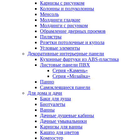
Карнизы с рисунком
Колонны и полуколонны
Менсоль
Молдинги гладкие
Молдинги с рисунком
Обрамление дверных проемов
Пилястры
Розетки потолочные и купола
Угловые элементы
Декоративные интерьерные панели
Кухонные фартуки из ABS-пластика
Листовые панели ПВХ
Серия «Камень»
Серия «Мозайка»
Панно
Самоклеящиеся панели
Для дома и дачи
Баки для душа
Биотуалеты
Ванны
Дачные душевые кабины
Дачные умывальники
Карнизы для ванны
Кашпо для цветов
Компостер