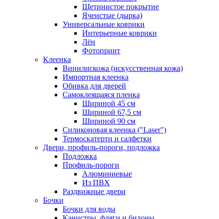
Щетинистое покрытие
Ячеистые (дырка)
Универсальные коврики
Интерьерные коврики
Лён
Фотопринт
Клеенка
Винилискожа (искусственная кожа)
Импортная клеенка
Обивка для дверей
Самоклеящаяся пленка
Шириной 45 см
Шириной 67,5 см
Шириной 90 см
Силиконовая клеенка ("Laser")
Термоскатерти и салфетки
Двери, профиль-пороги, подложка
Подложка
Профиль-пороги
Алюминиевые
Из ПВХ
Раздвижные двери
Бочки
Бочки для воды
Канистры, фляги и бидоны