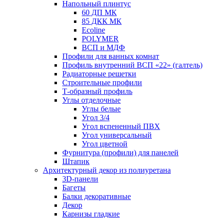
Напольный плинтус
60 ДП МК
85 ДКК МК
Ecoline
POLYMER
ВСП и МДФ
Профили для ванных комнат
Профиль внутренний ВСП «22» (галтель)
Радиаторные решетки
Строительные профили
Т-образный профиль
Углы отделочные
Углы белые
Угол 3/4
Угол вспененный ПВХ
Угол универсальный
Угол цветной
Фурнитура (профили) для панелей
Штапик
Архитектурный декор из полиуретана
3D-панели
Багеты
Балки декоративные
Декор
Карнизы гладкие