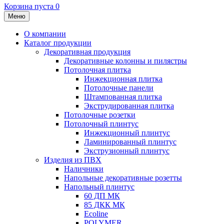
Корзина пуста
0
Меню
О компании
Каталог продукции
Декоративная продукция
Декоративные колонны и пилястры
Потолочная плитка
Инжекционная плитка
Потолочные панели
Штампованная плитка
Экструдированная плитка
Потолочные розетки
Потолочный плинтус
Инжекционный плинтус
Ламинированный плинтус
Экструзионный плинтус
Изделия из ПВХ
Наличники
Напольные декоративные розетты
Напольный плинтус
60 ДП МК
85 ДКК МК
Ecoline
POLYMER