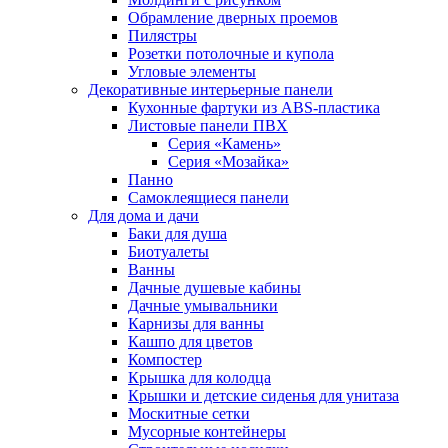
Обрамление дверных проемов
Пилястры
Розетки потолочные и купола
Угловые элементы
Декоративные интерьерные панели
Кухонные фартуки из ABS-пластика
Листовые панели ПВХ
Серия «Камень»
Серия «Мозайка»
Панно
Самоклеящиеся панели
Для дома и дачи
Баки для душа
Биотуалеты
Ванны
Дачные душевые кабины
Дачные умывальники
Карнизы для ванны
Кашпо для цветов
Компостер
Крышка для колодца
Крышки и детские сиденья для унитаза
Москитные сетки
Мусорные контейнеры