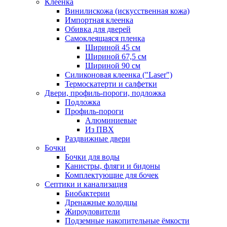
Клеенка
Винилискожа (искусственная кожа)
Импортная клеенка
Обивка для дверей
Самоклеящаяся пленка
Шириной 45 см
Шириной 67,5 см
Шириной 90 см
Силиконовая клеенка ("Laser")
Термоскатерти и салфетки
Двери, профиль-пороги, подложка
Подложка
Профиль-пороги
Алюминиевые
Из ПВХ
Раздвижные двери
Бочки
Бочки для воды
Канистры, фляги и бидоны
Комплектующие для бочек
Септики и канализация
Биобактерии
Дренажные колодцы
Жироуловители
Подземные накопительные ёмкости