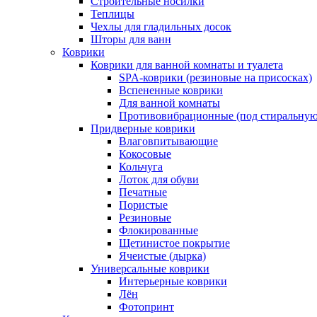
Строительные носилки
Теплицы
Чехлы для гладильных досок
Шторы для ванн
Коврики
Коврики для ванной комнаты и туалета
SPA-коврики (резиновые на присосках)
Вспененные коврики
Для ванной комнаты
Противовибрационные (под стиральную
Придверные коврики
Влаговпитывающие
Кокосовые
Кольчуга
Лоток для обуви
Печатные
Пористые
Резиновые
Флокированные
Щетинистое покрытие
Ячеистые (дырка)
Универсальные коврики
Интерьерные коврики
Лён
Фотопринт