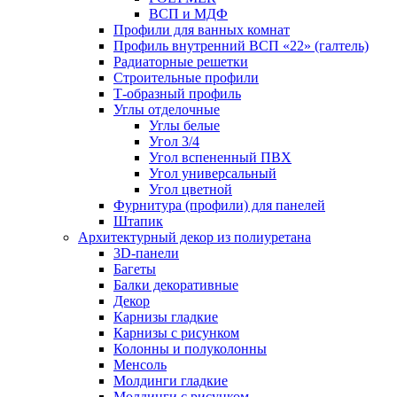
ВСП и МДФ
Профили для ванных комнат
Профиль внутренний ВСП «22» (галтель)
Радиаторные решетки
Строительные профили
Т-образный профиль
Углы отделочные
Углы белые
Угол 3/4
Угол вспененный ПВХ
Угол универсальный
Угол цветной
Фурнитура (профили) для панелей
Штапик
Архитектурный декор из полиуретана
3D-панели
Багеты
Балки декоративные
Декор
Карнизы гладкие
Карнизы с рисунком
Колонны и полуколонны
Менсоль
Молдинги гладкие
Молдинги с рисунком